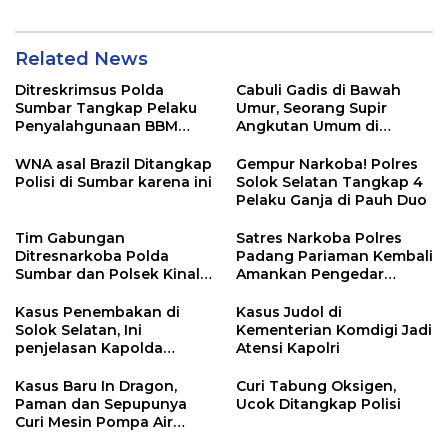
Related News
Ditreskrimsus Polda
Cabuli Gadis di Bawah
Sumbar Tangkap Pelaku
Umur, Seorang Supir
Penyalahgunaan BBM
Angkutan Umum di
Bersubsidi di Agam
Ringkus Satreskrim Polres
Padang Panjang
WNA asal Brazil Ditangkap
Gempur Narkoba! Polres
Polisi di Sumbar karena ini
Solok Selatan Tangkap 4
Pelaku Ganja di Pauh Duo
Tim Gabungan
Satres Narkoba Polres
Ditresnarkoba Polda
Padang Pariaman Kembali
Sumbar dan Polsek Kinali
Amankan Pengedar
Polres Pasbar Ringkus
Narkotika Jenis Sabu
Pengedar Ganja Kering
Kasus Penembakan di
Kasus Judol di
Solok Selatan, Ini
Kementerian Komdigi Jadi
penjelasan Kapolda
Atensi Kapolri
Sumbar
Kasus Baru In Dragon,
Curi Tabung Oksigen,
Paman dan Sepupunya
Ucok Ditangkap Polisi
Curi Mesin Pompa Air
Sebelum Bunuh dan