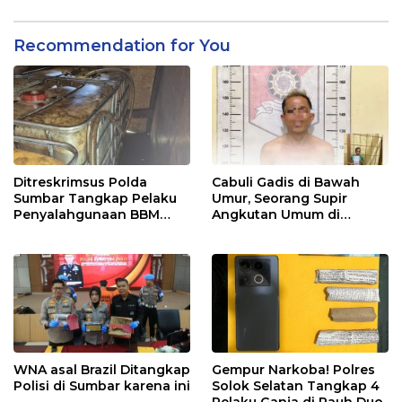
Perkosa NKS
Recommendation for You
Ditreskrimsus Polda
Cabuli Gadis di Bawah
Sumbar Tangkap Pelaku
Umur, Seorang Supir
Penyalahgunaan BBM
Angkutan Umum di
Bersubsidi di Agam
Ringkus Satreskrim Polres
Padang Panjang
WNA asal Brazil Ditangkap
Gempur Narkoba! Polres
Polisi di Sumbar karena ini
Solok Selatan Tangkap 4