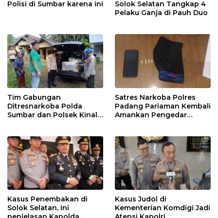
Polisi di Sumbar karena ini
Solok Selatan Tangkap 4
Pelaku Ganja di Pauh Duo
Tim Gabungan
Satres Narkoba Polres
Ditresnarkoba Polda
Padang Pariaman Kembali
Sumbar dan Polsek Kinali
Amankan Pengedar
Polres Pasbar Ringkus
Narkotika Jenis Sabu
Pengedar Ganja Kering
Kasus Penembakan di
Kasus Judol di
Solok Selatan, Ini
Kementerian Komdigi Jadi
penjelasan Kapolda
Atensi Kapolri