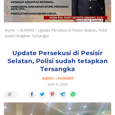
a
y
a
d
a
n
Home
HUKRIM
Update Persekusi di Pesisir Selatan, Polisi
T
sudah tetapkan Tersangka
e
r
k
Update Persekusi di Pesisir
i
Selatan, Polisi sudah tetapkan
n
Tersangka
i
Admin
-
HUKRIM
April 15, 2023