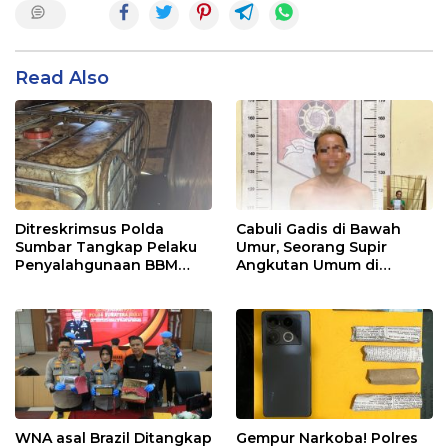
Read Also
Ditreskrimsus Polda
Cabuli Gadis di Bawah
Sumbar Tangkap Pelaku
Umur, Seorang Supir
Penyalahgunaan BBM
Angkutan Umum di
Bersubsidi di Agam
Ringkus Satreskrim Polres
Padang Panjang
WNA asal Brazil Ditangkap
Gempur Narkoba! Polres