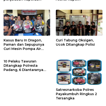
Sumbar
Kasus Baru In Dragon,
Curi Tabung Oksigen,
Paman dan Sepupunya
Ucok Ditangkap Polisi
Curi Mesin Pompa Air
Sebelum Bunuh dan
Perkosa NKS
10 Pelaku Tawuran
Ditangkap Polresta
Padang, 6 Diantaranya
Dipidana karena ini
Satresnarkoba Polres
Payakumbuh Ringkus 2
Tersangka