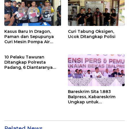
Kasus Baru In Dragon,
Curi Tabung Oksigen,
Paman dan Sepupunya
Ucok Ditangkap Polisi
Curi Mesin Pompa Air
Sebelum Bunuh dan
Perkosa NKS
10 Pelaku Tawuran
Ditangkap Polresta
Padang, 6 Diantaranya
Dipidana karena ini
Bareskrim Sita 1.883
Balpress, Kabareskrim
Ungkap untuk
Selamatkan Industri Lokal
dan Bisnis UMKM
Related News