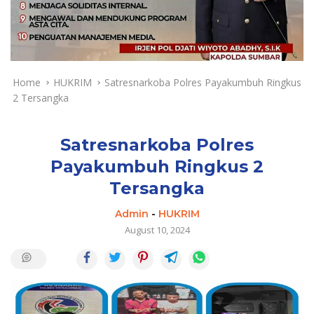
a
y
a
d
a
n
Home
HUKRIM
Satresnarkoba Polres Payakumbuh Ringkus
T
2 Tersangka
e
r
k
Satresnarkoba Polres
i
Payakumbuh Ringkus 2
n
Tersangka
i
Admin
-
HUKRIM
August 10, 2024