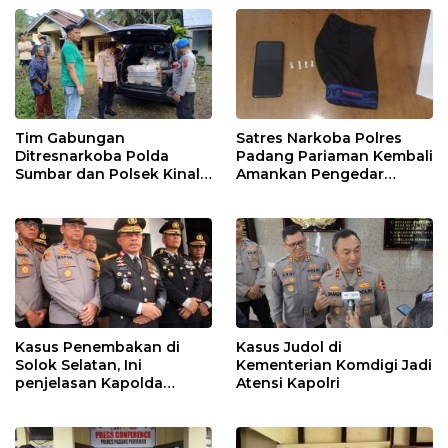
Tim Gabungan
Satres Narkoba Polres
Ditresnarkoba Polda
Padang Pariaman Kembali
Sumbar dan Polsek Kinali
Amankan Pengedar
Polres Pasbar Ringkus
Narkotika Jenis Sabu
Pengedar Ganja Kering
Kasus Penembakan di
Kasus Judol di
Solok Selatan, Ini
Kementerian Komdigi Jadi
penjelasan Kapolda
Atensi Kapolri
Sumbar