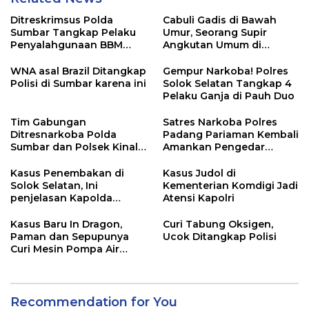
Ditreskrimsus Polda
Cabuli Gadis di Bawah
Sumbar Tangkap Pelaku
Umur, Seorang Supir
Penyalahgunaan BBM
Angkutan Umum di
Bersubsidi di Agam
Ringkus Satreskrim Polres
Padang Panjang
WNA asal Brazil Ditangkap
Gempur Narkoba! Polres
Polisi di Sumbar karena ini
Solok Selatan Tangkap 4
Pelaku Ganja di Pauh Duo
Tim Gabungan
Satres Narkoba Polres
Ditresnarkoba Polda
Padang Pariaman Kembali
Sumbar dan Polsek Kinali
Amankan Pengedar
Polres Pasbar Ringkus
Narkotika Jenis Sabu
Pengedar Ganja Kering
Kasus Penembakan di
Kasus Judol di
Solok Selatan, Ini
Kementerian Komdigi Jadi
penjelasan Kapolda
Atensi Kapolri
Sumbar
Kasus Baru In Dragon,
Curi Tabung Oksigen,
Paman dan Sepupunya
Ucok Ditangkap Polisi
Curi Mesin Pompa Air
Sebelum Bunuh dan
Perkosa NKS
Recommendation for You