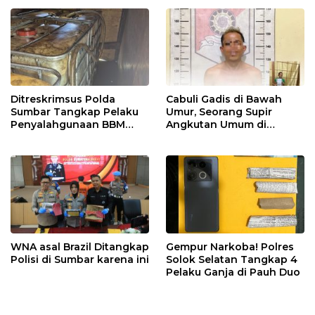
Ditreskrimsus Polda
Cabuli Gadis di Bawah
Sumbar Tangkap Pelaku
Umur, Seorang Supir
Penyalahgunaan BBM
Angkutan Umum di
Bersubsidi di Agam
Ringkus Satreskrim Polres
Padang Panjang
WNA asal Brazil Ditangkap
Gempur Narkoba! Polres
Polisi di Sumbar karena ini
Solok Selatan Tangkap 4
Pelaku Ganja di Pauh Duo