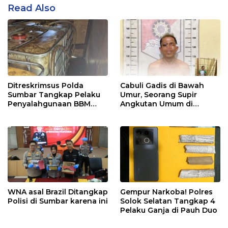
Read Also
Ditreskrimsus Polda
Cabuli Gadis di Bawah
Sumbar Tangkap Pelaku
Umur, Seorang Supir
Penyalahgunaan BBM
Angkutan Umum di
Bersubsidi di Agam
Ringkus Satreskrim Polres
Padang Panjang
WNA asal Brazil Ditangkap
Gempur Narkoba! Polres
Polisi di Sumbar karena ini
Solok Selatan Tangkap 4
Pelaku Ganja di Pauh Duo