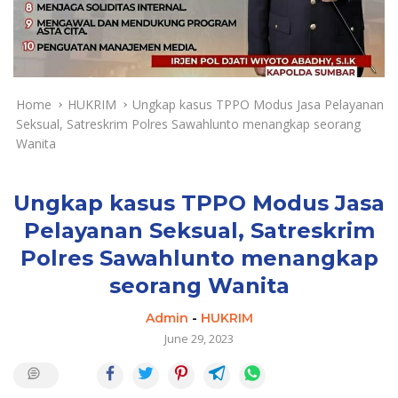
a
y
a
d
a
n
Home
HUKRIM
Ungkap kasus TPPO Modus Jasa Pelayanan
T
Seksual, Satreskrim Polres Sawahlunto menangkap seorang
e
Wanita
r
k
i
Ungkap kasus TPPO Modus Jasa
n
Pelayanan Seksual, Satreskrim
i
Polres Sawahlunto menangkap
seorang Wanita
Admin
-
HUKRIM
June 29, 2023