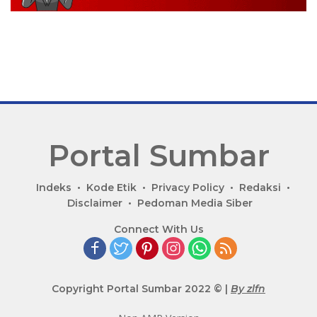
Portal Sumbar
P
Indeks
Kode Etik
Privacy Policy
Redaksi
o
Disclaimer
Pedoman Media Siber
r
Connect With Us
t
a
l
B
Copyright Portal Sumbar 2022 © |
By zlfn
e
r