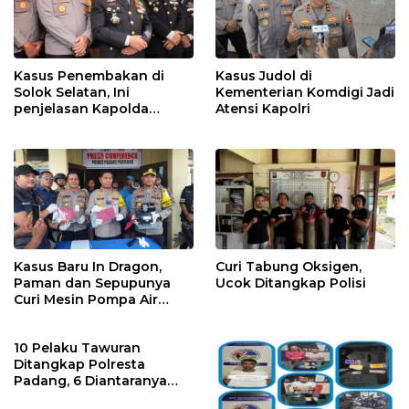
Kasus Penembakan di
Kasus Judol di
Solok Selatan, Ini
Kementerian Komdigi Jadi
penjelasan Kapolda
Atensi Kapolri
Sumbar
Kasus Baru In Dragon,
Curi Tabung Oksigen,
Paman dan Sepupunya
Ucok Ditangkap Polisi
Curi Mesin Pompa Air
Sebelum Bunuh dan
Perkosa NKS
10 Pelaku Tawuran
Ditangkap Polresta
Padang, 6 Diantaranya
Dipidana karena ini