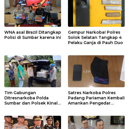
WNA asal Brazil Ditangkap
Gempur Narkoba! Polres
Polisi di Sumbar karena ini
Solok Selatan Tangkap 4
Pelaku Ganja di Pauh Duo
Tim Gabungan
Satres Narkoba Polres
Ditresnarkoba Polda
Padang Pariaman Kembali
Sumbar dan Polsek Kinali
Amankan Pengedar
Polres Pasbar Ringkus
Narkotika Jenis Sabu
Pengedar Ganja Kering