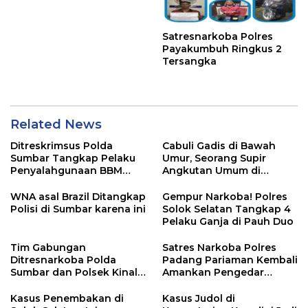
Satresnarkoba Polres
Payakumbuh Ringkus 2
Tersangka
Related News
Ditreskrimsus Polda
Cabuli Gadis di Bawah
Sumbar Tangkap Pelaku
Umur, Seorang Supir
Penyalahgunaan BBM
Angkutan Umum di
Bersubsidi di Agam
Ringkus Satreskrim Polres
Padang Panjang
WNA asal Brazil Ditangkap
Gempur Narkoba! Polres
Polisi di Sumbar karena ini
Solok Selatan Tangkap 4
Pelaku Ganja di Pauh Duo
Tim Gabungan
Satres Narkoba Polres
Ditresnarkoba Polda
Padang Pariaman Kembali
Sumbar dan Polsek Kinali
Amankan Pengedar
Polres Pasbar Ringkus
Narkotika Jenis Sabu
Pengedar Ganja Kering
Kasus Penembakan di
Kasus Judol di