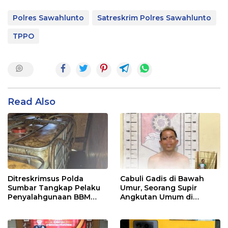
Polres Sawahlunto
Satreskrim Polres Sawahlunto
TPPO
Read Also
Ditreskrimsus Polda
Cabuli Gadis di Bawah
Sumbar Tangkap Pelaku
Umur, Seorang Supir
Penyalahgunaan BBM
Angkutan Umum di
Bersubsidi di Agam
Ringkus Satreskrim Polres
Padang Panjang