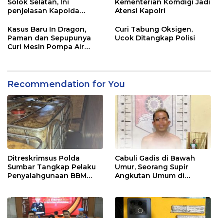
Solok Selatan, Ini
Kementerian Komdigi Jadi
penjelasan Kapolda
Atensi Kapolri
Sumbar
Kasus Baru In Dragon,
Curi Tabung Oksigen,
Paman dan Sepupunya
Ucok Ditangkap Polisi
Curi Mesin Pompa Air
Sebelum Bunuh dan
Perkosa NKS
Recommendation for You
Ditreskrimsus Polda
Cabuli Gadis di Bawah
Sumbar Tangkap Pelaku
Umur, Seorang Supir
Penyalahgunaan BBM
Angkutan Umum di
Bersubsidi di Agam
Ringkus Satreskrim Polres
Padang Panjang