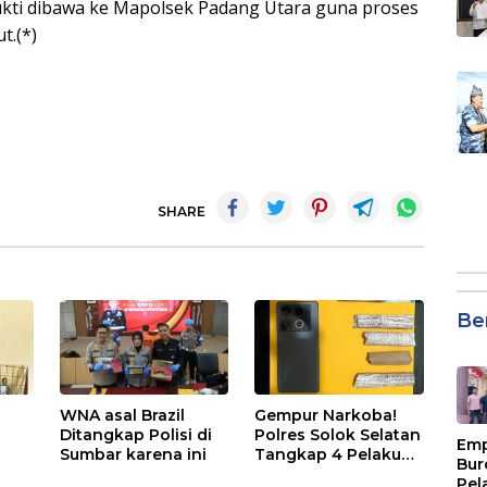
bukti dibawa ke Mapolsek Padang Utara guna proses
t.(*)
SHARE
Be
WNA asal Brazil
Gempur Narkoba!
Ditangkap Polisi di
Polres Solok Selatan
Emp
Sumbar karena ini
Tangkap 4 Pelaku
Bur
 di
Ganja di Pauh Duo
Pel