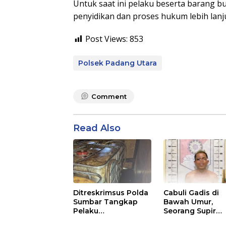
Untuk saat ini pelaku beserta barang 
penyidikan dan proses hukum lebih lanju
Post Views:
853
Polsek Padang Utara
Comment
Read Also
Ditreskrimsus Polda
Cabuli Gadis di
Sumbar Tangkap
Bawah Umur,
Pelaku
Seorang Supir
Penyalahgunaan
Angkutan Umum