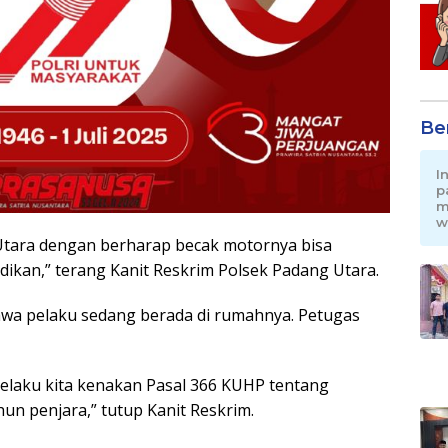
Be
I
p
m
w
Utara dengan berharap becak motornya bisa
idikan,” terang Kanit Reskrim Polsek Padang Utara.
bahwa pelaku sedang berada di rumahnya. Petugas
 Pelaku kita kenakan Pasal 366 KUHP tentang
un penjara,” tutup Kanit Reskrim.