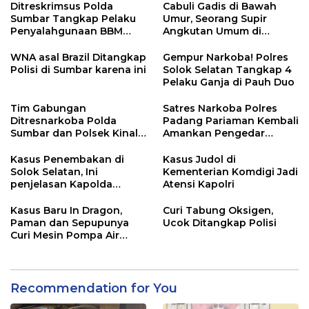
Ditreskrimsus Polda
Cabuli Gadis di Bawah
Sumbar Tangkap Pelaku
Umur, Seorang Supir
Penyalahgunaan BBM
Angkutan Umum di
Bersubsidi di Agam
Ringkus Satreskrim Polres
Padang Panjang
WNA asal Brazil Ditangkap
Gempur Narkoba! Polres
Polisi di Sumbar karena ini
Solok Selatan Tangkap 4
Pelaku Ganja di Pauh Duo
Tim Gabungan
Satres Narkoba Polres
Ditresnarkoba Polda
Padang Pariaman Kembali
Sumbar dan Polsek Kinali
Amankan Pengedar
Polres Pasbar Ringkus
Narkotika Jenis Sabu
Pengedar Ganja Kering
Kasus Penembakan di
Kasus Judol di
Solok Selatan, Ini
Kementerian Komdigi Jadi
penjelasan Kapolda
Atensi Kapolri
Sumbar
Kasus Baru In Dragon,
Curi Tabung Oksigen,
Paman dan Sepupunya
Ucok Ditangkap Polisi
Curi Mesin Pompa Air
Sebelum Bunuh dan
Perkosa NKS
Recommendation for You