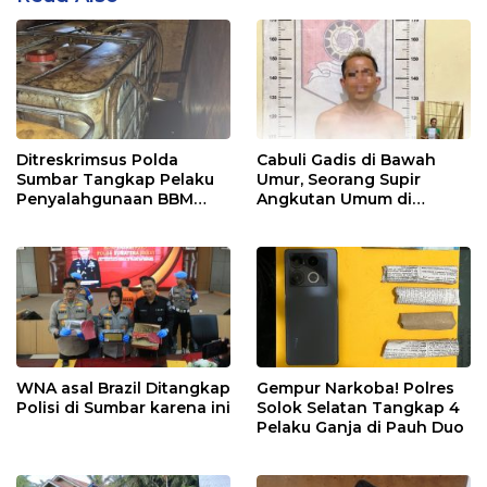
Ditreskrimsus Polda
Cabuli Gadis di Bawah
Sumbar Tangkap Pelaku
Umur, Seorang Supir
Penyalahgunaan BBM
Angkutan Umum di
Bersubsidi di Agam
Ringkus Satreskrim Polres
Padang Panjang
WNA asal Brazil Ditangkap
Gempur Narkoba! Polres
Polisi di Sumbar karena ini
Solok Selatan Tangkap 4
Pelaku Ganja di Pauh Duo