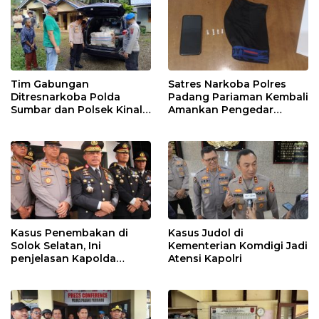
Tim Gabungan
Satres Narkoba Polres
Ditresnarkoba Polda
Padang Pariaman Kembali
Sumbar dan Polsek Kinali
Amankan Pengedar
Polres Pasbar Ringkus
Narkotika Jenis Sabu
Pengedar Ganja Kering
Kasus Penembakan di
Kasus Judol di
Solok Selatan, Ini
Kementerian Komdigi Jadi
penjelasan Kapolda
Atensi Kapolri
Sumbar