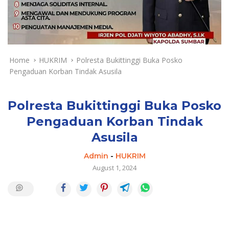
a
y
a
d
a
n
Home
HUKRIM
Polresta Bukittinggi Buka Posko
T
Pengaduan Korban Tindak Asusila
e
r
k
Polresta Bukittinggi Buka Posko
i
Pengaduan Korban Tindak
n
Asusila
i
Admin
-
HUKRIM
August 1, 2024