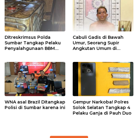
Ditreskrimsus Polda
Cabuli Gadis di Bawah
Sumbar Tangkap Pelaku
Umur, Seorang Supir
Penyalahgunaan BBM
Angkutan Umum di
Bersubsidi di Agam
Ringkus Satreskrim Polres
Padang Panjang
WNA asal Brazil Ditangkap
Gempur Narkoba! Polres
Polisi di Sumbar karena ini
Solok Selatan Tangkap 4
Pelaku Ganja di Pauh Duo