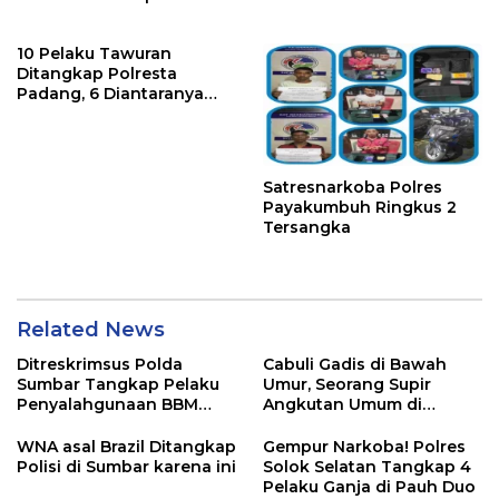
Sebelum Bunuh dan
Perkosa NKS
10 Pelaku Tawuran
Ditangkap Polresta
Padang, 6 Diantaranya
Dipidana karena ini
Satresnarkoba Polres
Payakumbuh Ringkus 2
Tersangka
Related News
Ditreskrimsus Polda
Cabuli Gadis di Bawah
Sumbar Tangkap Pelaku
Umur, Seorang Supir
Penyalahgunaan BBM
Angkutan Umum di
Bersubsidi di Agam
Ringkus Satreskrim Polres
Padang Panjang
WNA asal Brazil Ditangkap
Gempur Narkoba! Polres
Polisi di Sumbar karena ini
Solok Selatan Tangkap 4
Pelaku Ganja di Pauh Duo