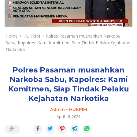
a
y
a
d
a
n
Home
HUKRIM
Polres Pasaman musnahkan Narkoba
T
Sabu, Kapolres: Kami Komitmen, Siap Tindak Pelaku Kejahatan
e
Narkotika
r
k
i
Polres Pasaman musnahkan
n
Narkoba Sabu, Kapolres: Kami
i
Komitmen, Siap Tindak Pelaku
Kejahatan Narkotika
Admin
-
HUKRIM
April 18, 2023