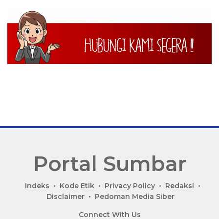
Portal Sumbar
P
Indeks
Kode Etik
Privacy Policy
Redaksi
o
Disclaimer
Pedoman Media Siber
r
Connect With Us
t