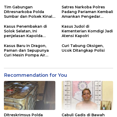
Tim Gabungan
Satres Narkoba Polres
Ditresnarkoba Polda
Padang Pariaman Kembali
Sumbar dan Polsek Kinali
Amankan Pengedar
Polres Pasbar Ringkus
Narkotika Jenis Sabu
Pengedar Ganja Kering
Kasus Penembakan di
Kasus Judol di
Solok Selatan, Ini
Kementerian Komdigi Jadi
penjelasan Kapolda
Atensi Kapolri
Sumbar
Kasus Baru In Dragon,
Curi Tabung Oksigen,
Paman dan Sepupunya
Ucok Ditangkap Polisi
Curi Mesin Pompa Air
Sebelum Bunuh dan
Perkosa NKS
Recommendation for You
Ditreskrimsus Polda
Cabuli Gadis di Bawah