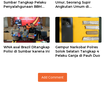
Sumbar Tangkap Pelaku
Umur, Seorang Supir
Penyalahgunaan BBM
Angkutan Umum di
Bersubsidi di Agam
Ringkus Satreskrim Polres
Padang Panjang
WNA asal Brazil Ditangkap
Gempur Narkoba! Polres
Polisi di Sumbar karena ini
Solok Selatan Tangkap 4
Pelaku Ganja di Pauh Duo
Add Comment