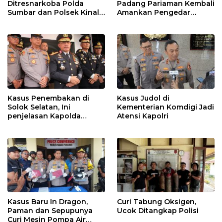
Ditresnarkoba Polda
Padang Pariaman Kembali
Sumbar dan Polsek Kinali
Amankan Pengedar
Polres Pasbar Ringkus
Narkotika Jenis Sabu
Pengedar Ganja Kering
Kasus Penembakan di
Kasus Judol di
Solok Selatan, Ini
Kementerian Komdigi Jadi
penjelasan Kapolda
Atensi Kapolri
Sumbar
Kasus Baru In Dragon,
Curi Tabung Oksigen,
Paman dan Sepupunya
Ucok Ditangkap Polisi
Curi Mesin Pompa Air