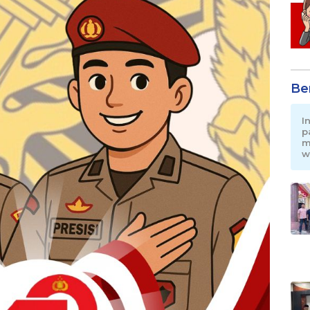
Be
I
p
m
w