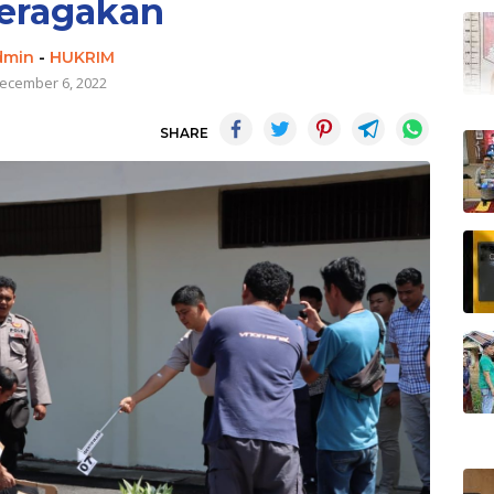
eragakan
dmin
-
HUKRIM
ecember 6, 2022
SHARE