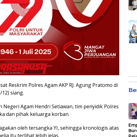
asat Reskrim Polres Agam AKP RJ. Agung Pratomo di
Be
/12) siang.
 Negeri Agam Hendri Setiawan, tim penyidik Polres
gka dan pihak keluarga korban.
Emp
ragakan oleh tersangka YI, sehingga kronologis atas
Bur
a itu terlihat lebih jelas.
Pel