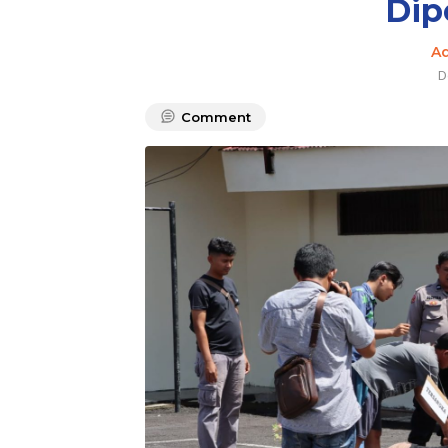
Dip
A
D
Comment