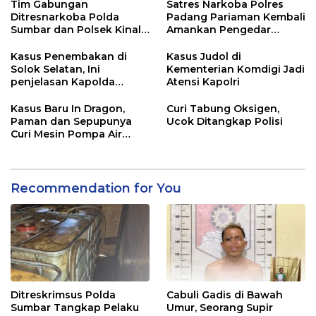
Tim Gabungan
Satres Narkoba Polres
Ditresnarkoba Polda
Padang Pariaman Kembali
Sumbar dan Polsek Kinali
Amankan Pengedar
Polres Pasbar Ringkus
Narkotika Jenis Sabu
Pengedar Ganja Kering
Kasus Penembakan di
Kasus Judol di
Solok Selatan, Ini
Kementerian Komdigi Jadi
penjelasan Kapolda
Atensi Kapolri
Sumbar
Kasus Baru In Dragon,
Curi Tabung Oksigen,
Paman dan Sepupunya
Ucok Ditangkap Polisi
Curi Mesin Pompa Air
Sebelum Bunuh dan
Perkosa NKS
Recommendation for You
Ditreskrimsus Polda
Cabuli Gadis di Bawah
Sumbar Tangkap Pelaku
Umur, Seorang Supir