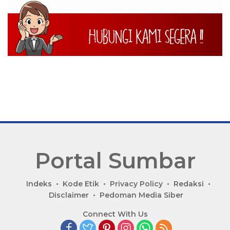
Portal Sumbar
P
Indeks
Kode Etik
Privacy Policy
Redaksi
o
Disclaimer
Pedoman Media Siber
r
Connect With Us
t
a