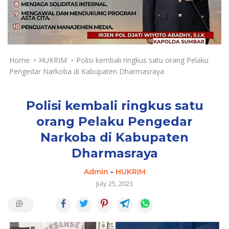
a
y
a
d
a
n
Home
HUKRIM
Polisi kembali ringkus satu orang Pelaku
T
Pengedar Narkoba di Kabupaten Dharmasraya
e
r
k
Polisi kembali ringkus satu
i
orang Pelaku Pengedar
n
Narkoba di Kabupaten
i
Dharmasraya
Admin
-
HUKRIM
July 25, 2023