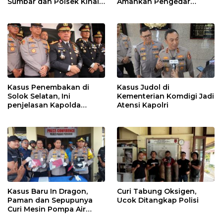
Sumbar dan Polsek Kinali
Amankan Pengedar
Polres Pasbar Ringkus
Narkotika Jenis Sabu
Pengedar Ganja Kering
Kasus Penembakan di
Kasus Judol di
Solok Selatan, Ini
Kementerian Komdigi Jadi
penjelasan Kapolda
Atensi Kapolri
Sumbar
Kasus Baru In Dragon,
Curi Tabung Oksigen,
Paman dan Sepupunya
Ucok Ditangkap Polisi
Curi Mesin Pompa Air
Sebelum Bunuh dan