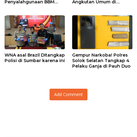
Penyalahgunaan BBM
Angkutan Umum di
Bersubsidi di Agam
Ringkus Satreskrim Polres
Padang Panjang
WNA asal Brazil Ditangkap
Gempur Narkoba! Polres
Polisi di Sumbar karena ini
Solok Selatan Tangkap 4
Pelaku Ganja di Pauh Duo
Add Comment