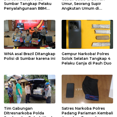
Sumbar Tangkap Pelaku
Umur, Seorang Supir
Penyalahgunaan BBM
Angkutan Umum di
Bersubsidi di Agam
Ringkus Satreskrim Polres
Padang Panjang
WNA asal Brazil Ditangkap
Gempur Narkoba! Polres
Polisi di Sumbar karena ini
Solok Selatan Tangkap 4
Pelaku Ganja di Pauh Duo
Tim Gabungan
Satres Narkoba Polres
Ditresnarkoba Polda
Padang Pariaman Kembali