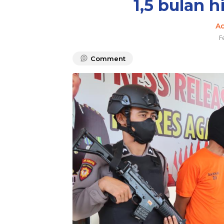
1,5 bulan 
A
F
Comment