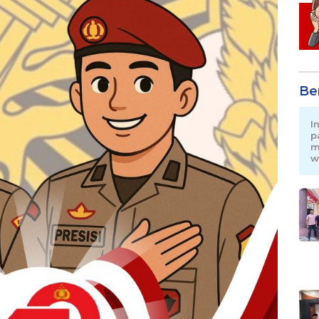
Be
I
p
m
w