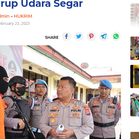
hirup Udara Segar
dmin
-
HUKRIM
ebruary 23, 2023
SHARE