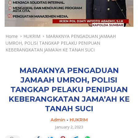
a
y
a
d
a
n
Home
HUKRIM
MARAKNYA PENGADUAN JAMAAH
T
UMROH, POLISI TANGKAP PELAKU PENIPUAN
e
KEBERANGKATAN JAMA’AH KE TANAH SUCI
r
k
i
MARAKNYA PENGADUAN
n
JAMAAH UMROH, POLISI
i
TANGKAP PELAKU PENIPUAN
KEBERANGKATAN JAMA’AH KE
TANAH SUCI
Admin
-
HUKRIM
January 2, 2023