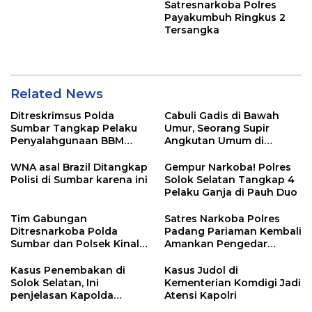
Satresnarkoba Polres
Payakumbuh Ringkus 2
Tersangka
Related News
Ditreskrimsus Polda
Cabuli Gadis di Bawah
Sumbar Tangkap Pelaku
Umur, Seorang Supir
Penyalahgunaan BBM
Angkutan Umum di
Bersubsidi di Agam
Ringkus Satreskrim Polres
Padang Panjang
WNA asal Brazil Ditangkap
Gempur Narkoba! Polres
Polisi di Sumbar karena ini
Solok Selatan Tangkap 4
Pelaku Ganja di Pauh Duo
Tim Gabungan
Satres Narkoba Polres
Ditresnarkoba Polda
Padang Pariaman Kembali
Sumbar dan Polsek Kinali
Amankan Pengedar
Polres Pasbar Ringkus
Narkotika Jenis Sabu
Pengedar Ganja Kering
Kasus Penembakan di
Kasus Judol di
Solok Selatan, Ini
Kementerian Komdigi Jadi
penjelasan Kapolda
Atensi Kapolri
Sumbar