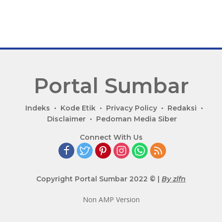
Portal Sumbar
P
Indeks
Kode Etik
Privacy Policy
Redaksi
o
Disclaimer
Pedoman Media Siber
r
Connect With Us
t
a
l
B
Copyright Portal Sumbar 2022 © |
By zlfn
e
r
Non AMP Version
i
t