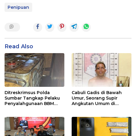
Penipuan
Read Also
Ditreskrimsus Polda
Cabuli Gadis di Bawah
Sumbar Tangkap Pelaku
Umur, Seorang Supir
Penyalahgunaan BBM
Angkutan Umum di
Bersubsidi di Agam
Ringkus Satreskrim Polres
Padang Panjang