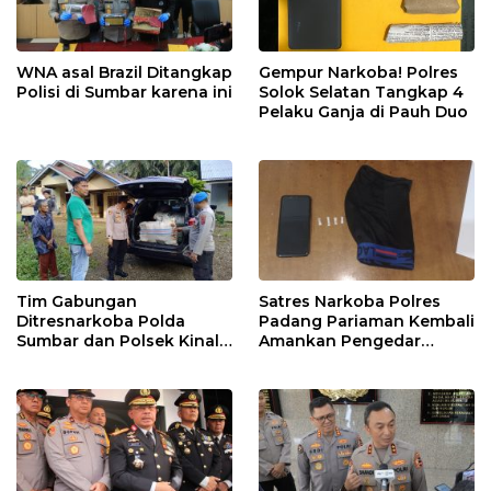
WNA asal Brazil Ditangkap
Gempur Narkoba! Polres
Polisi di Sumbar karena ini
Solok Selatan Tangkap 4
Pelaku Ganja di Pauh Duo
Tim Gabungan
Satres Narkoba Polres
Ditresnarkoba Polda
Padang Pariaman Kembali
Sumbar dan Polsek Kinali
Amankan Pengedar
Polres Pasbar Ringkus
Narkotika Jenis Sabu
Pengedar Ganja Kering