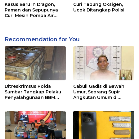
Kasus Baru In Dragon,
Curi Tabung Oksigen,
Paman dan Sepupunya
Ucok Ditangkap Polisi
Curi Mesin Pompa Air
Sebelum Bunuh dan
Perkosa NKS
Recommendation for You
Ditreskrimsus Polda
Cabuli Gadis di Bawah
Sumbar Tangkap Pelaku
Umur, Seorang Supir
Penyalahgunaan BBM
Angkutan Umum di
Bersubsidi di Agam
Ringkus Satreskrim Polres
Padang Panjang