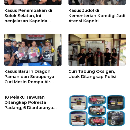
Kasus Penembakan di
Kasus Judol di
Solok Selatan, Ini
Kementerian Komdigi Jadi
penjelasan Kapolda
Atensi Kapolri
Sumbar
Kasus Baru In Dragon,
Curi Tabung Oksigen,
Paman dan Sepupunya
Ucok Ditangkap Polisi
Curi Mesin Pompa Air
Sebelum Bunuh dan
Perkosa NKS
10 Pelaku Tawuran
Ditangkap Polresta
Padang, 6 Diantaranya
Dipidana karena ini