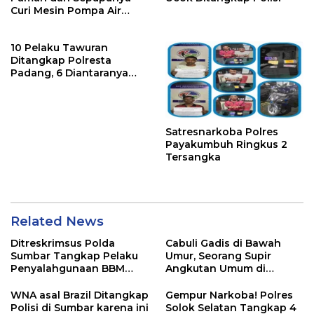
Curi Mesin Pompa Air
Sebelum Bunuh dan
Perkosa NKS
10 Pelaku Tawuran
Ditangkap Polresta
Padang, 6 Diantaranya
Dipidana karena ini
Satresnarkoba Polres
Payakumbuh Ringkus 2
Tersangka
Related News
Ditreskrimsus Polda
Cabuli Gadis di Bawah
Sumbar Tangkap Pelaku
Umur, Seorang Supir
Penyalahgunaan BBM
Angkutan Umum di
Bersubsidi di Agam
Ringkus Satreskrim Polres
Padang Panjang
WNA asal Brazil Ditangkap
Gempur Narkoba! Polres
Polisi di Sumbar karena ini
Solok Selatan Tangkap 4