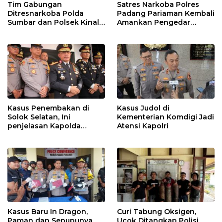
Tim Gabungan
Satres Narkoba Polres
Ditresnarkoba Polda
Padang Pariaman Kembali
Sumbar dan Polsek Kinali
Amankan Pengedar
Polres Pasbar Ringkus
Narkotika Jenis Sabu
Pengedar Ganja Kering
Kasus Penembakan di
Kasus Judol di
Solok Selatan, Ini
Kementerian Komdigi Jadi
penjelasan Kapolda
Atensi Kapolri
Sumbar
Kasus Baru In Dragon,
Curi Tabung Oksigen,
Paman dan Sepupunya
Ucok Ditangkap Polisi