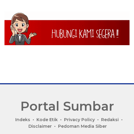
Portal Sumbar
P
Indeks
Kode Etik
Privacy Policy
Redaksi
o
Disclaimer
Pedoman Media Siber
r