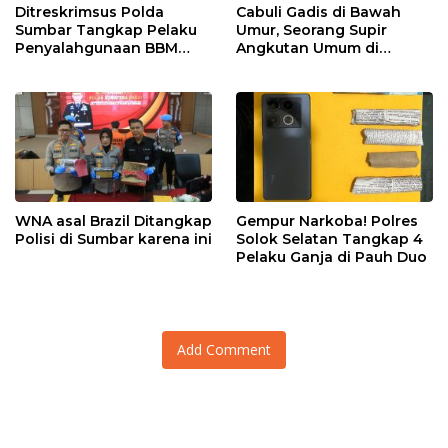
Ditreskrimsus Polda
Cabuli Gadis di Bawah
Sumbar Tangkap Pelaku
Umur, Seorang Supir
Penyalahgunaan BBM
Angkutan Umum di
Bersubsidi di Agam
Ringkus Satreskrim Polres
Padang Panjang
WNA asal Brazil Ditangkap
Gempur Narkoba! Polres
Polisi di Sumbar karena ini
Solok Selatan Tangkap 4
Pelaku Ganja di Pauh Duo
Add Comment