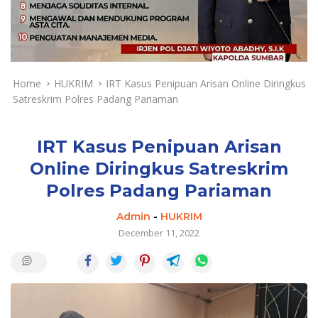
a
y
a
d
a
n
Home
HUKRIM
IRT Kasus Penipuan Arisan Online Diringkus
T
Satreskrim Polres Padang Pariaman
e
r
k
IRT Kasus Penipuan Arisan
i
Online Diringkus Satreskrim
n
Polres Padang Pariaman
i
Admin
-
HUKRIM
December 11, 2022