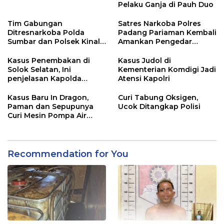
Pelaku Ganja di Pauh Duo
Tim Gabungan
Satres Narkoba Polres
Ditresnarkoba Polda
Padang Pariaman Kembali
Sumbar dan Polsek Kinali
Amankan Pengedar
Polres Pasbar Ringkus
Narkotika Jenis Sabu
Pengedar Ganja Kering
Kasus Penembakan di
Kasus Judol di
Solok Selatan, Ini
Kementerian Komdigi Jadi
penjelasan Kapolda
Atensi Kapolri
Sumbar
Kasus Baru In Dragon,
Curi Tabung Oksigen,
Paman dan Sepupunya
Ucok Ditangkap Polisi
Curi Mesin Pompa Air
Sebelum Bunuh dan
Perkosa NKS
Recommendation for You