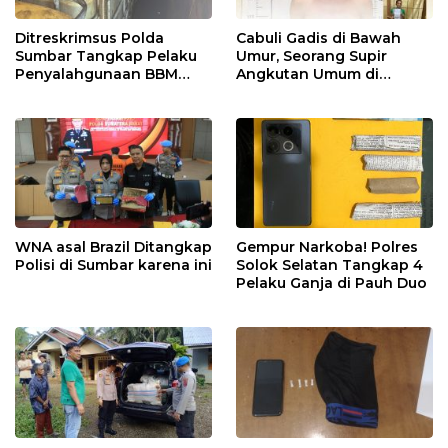
Ditreskrimsus Polda
Cabuli Gadis di Bawah
Sumbar Tangkap Pelaku
Umur, Seorang Supir
Penyalahgunaan BBM
Angkutan Umum di
Bersubsidi di Agam
Ringkus Satreskrim Polres
Padang Panjang
WNA asal Brazil Ditangkap
Gempur Narkoba! Polres
Polisi di Sumbar karena ini
Solok Selatan Tangkap 4
Pelaku Ganja di Pauh Duo