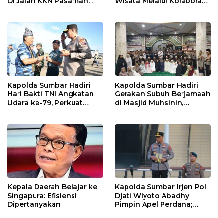
Di Jalan KKN Pasaman
Wisata Melalui Kolaborasi
Barat Ditangkap Oleh
Antar Instansi
Personel Sat Reskrim Res
Pasbar Di Provinsi
Sumatera Utara
Kapolda Sumbar Hadiri
Kapolda Sumbar Hadiri
Hari Bakti TNI Angkatan
Gerakan Subuh Berjamaah
Udara ke-79, Perkuat
di Masjid Muhsinin,
Sinergitas Lintas Instansi
Pererat Silaturahmi Lewat
“Ngopi Subuh”
Kepala Daerah Belajar ke
Kapolda Sumbar Irjen Pol
Singapura: Efisiensi
Djati Wiyoto Abadhy
Dipertanyakan
Pimpin Apel Perdana;
Layani Masyarakat