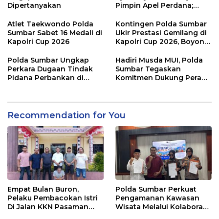
Dipertanyakan
Pimpin Apel Perdana;
Layani Masyarakat
dengan Humanis
Atlet Taekwondo Polda
Kontingen Polda Sumbar
Sumbar Sabet 16 Medali di
Ukir Prestasi Gemilang di
Kapolri Cup 2026
Kapolri Cup 2026, Boyong
16 Medali
Polda Sumbar Ungkap
Hadiri Musda MUI, Polda
Perkara Dugaan Tindak
Sumbar Tegaskan
Pidana Perbankan di
Komitmen Dukung Peran
Bank Nagari Cabang
Ulama dalam Menjaga
Mentawai Capem Siberut,
Stabilitas Daerah
3 Orang Ditetapkan
Tersangka
Recommendation for You
Empat Bulan Buron,
Polda Sumbar Perkuat
Pelaku Pembacokan Istri
Pengamanan Kawasan
Di Jalan KKN Pasaman
Wisata Melalui Kolaborasi
Barat Ditangkap Oleh
Antar Instansi