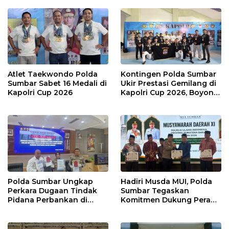
dengan Humanis
Atlet Taekwondo Polda
Kontingen Polda Sumbar
Sumbar Sabet 16 Medali di
Ukir Prestasi Gemilang di
Kapolri Cup 2026
Kapolri Cup 2026, Boyong
16 Medali
Polda Sumbar Ungkap
Hadiri Musda MUI, Polda
Perkara Dugaan Tindak
Sumbar Tegaskan
Pidana Perbankan di
Komitmen Dukung Peran
Bank Nagari Cabang
Ulama dalam Menjaga
Mentawai Capem Siberut,
Stabilitas Daerah
3 Orang Ditetapkan