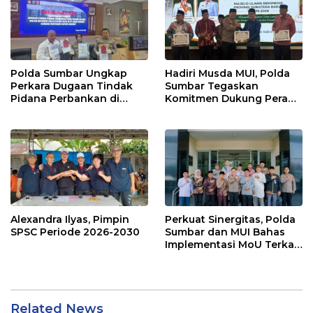
Polda Sumbar Ungkap
Hadiri Musda MUI, Polda
Perkara Dugaan Tindak
Sumbar Tegaskan
Pidana Perbankan di
Komitmen Dukung Peran
Bank Nagari Cabang
Ulama dalam Menjaga
Mentawai Capem Siberut,
Stabilitas Daerah
3 Orang Ditetapkan
Tersangka
Alexandra Ilyas, Pimpin
Perkuat Sinergitas, Polda
SPSC Periode 2026-2030
Sumbar dan MUI Bahas
Implementasi MoU Terkait
Penanganan Perkara
Keagamaan
Related News