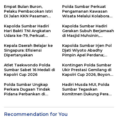
Empat Bulan Buron,
Polda Sumbar Perkuat
Pelaku Pembacokan Istri
Pengamanan Kawasan
Di Jalan KKN Pasaman
Wisata Melalui Kolaborasi
Barat Ditangkap Oleh
Antar Instansi
Personel Sat Reskrim Res
Kapolda Sumbar Hadiri
Kapolda Sumbar Hadiri
Pasbar Di Provinsi
Hari Bakti TNI Angkatan
Gerakan Subuh Berjamaah
Sumatera Utara
Udara ke-79, Perkuat
di Masjid Muhsinin,
Sinergitas Lintas Instansi
Pererat Silaturahmi Lewat
“Ngopi Subuh”
Kepala Daerah Belajar ke
Kapolda Sumbar Irjen Pol
Singapura: Efisiensi
Djati Wiyoto Abadhy
Dipertanyakan
Pimpin Apel Perdana;
Layani Masyarakat
dengan Humanis
Atlet Taekwondo Polda
Kontingen Polda Sumbar
Sumbar Sabet 16 Medali di
Ukir Prestasi Gemilang di
Kapolri Cup 2026
Kapolri Cup 2026, Boyong
16 Medali
Polda Sumbar Ungkap
Hadiri Musda MUI, Polda
Perkara Dugaan Tindak
Sumbar Tegaskan
Pidana Perbankan di
Komitmen Dukung Peran
Bank Nagari Cabang
Ulama dalam Menjaga
Mentawai Capem Siberut,
Stabilitas Daerah
3 Orang Ditetapkan
Tersangka
Recommendation for You