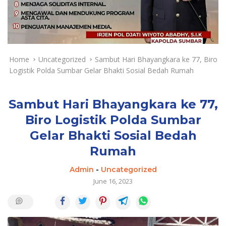
a
y
a
d
a
n
Home
Uncategorized
Sambut Hari Bhayangkara ke 77, Biro
T
Logistik Polda Sumbar Gelar Bhakti Sosial Bedah Rumah
e
r
k
Sambut Hari Bhayangkara ke 77,
i
Biro Logistik Polda Sumbar
n
Gelar Bhakti Sosial Bedah
i
Rumah
Admin
-
Uncategorized
June 16, 2023