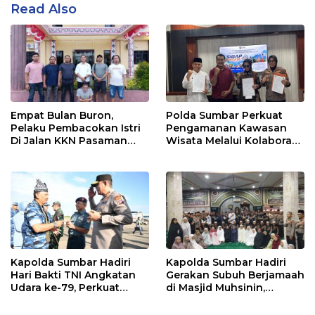
Read Also
Empat Bulan Buron,
Polda Sumbar Perkuat
Pelaku Pembacokan Istri
Pengamanan Kawasan
Di Jalan KKN Pasaman
Wisata Melalui Kolaborasi
Barat Ditangkap Oleh
Antar Instansi
Personel Sat Reskrim Res
Pasbar Di Provinsi
Sumatera Utara
Kapolda Sumbar Hadiri
Kapolda Sumbar Hadiri
Hari Bakti TNI Angkatan
Gerakan Subuh Berjamaah
Udara ke-79, Perkuat
di Masjid Muhsinin,
Sinergitas Lintas Instansi
Pererat Silaturahmi Lewat
“Ngopi Subuh”