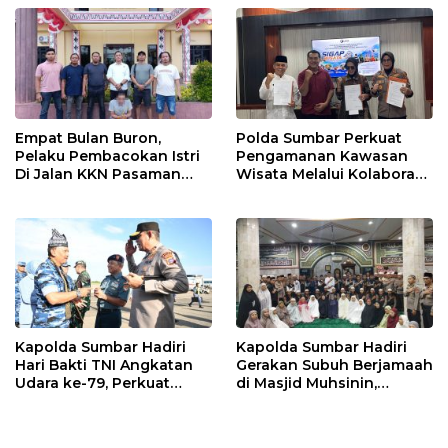
Empat Bulan Buron,
Polda Sumbar Perkuat
Pelaku Pembacokan Istri
Pengamanan Kawasan
Di Jalan KKN Pasaman
Wisata Melalui Kolaborasi
Barat Ditangkap Oleh
Antar Instansi
Personel Sat Reskrim Res
Pasbar Di Provinsi
Sumatera Utara
Kapolda Sumbar Hadiri
Kapolda Sumbar Hadiri
Hari Bakti TNI Angkatan
Gerakan Subuh Berjamaah
Udara ke-79, Perkuat
di Masjid Muhsinin,
Sinergitas Lintas Instansi
Pererat Silaturahmi Lewat
“Ngopi Subuh”