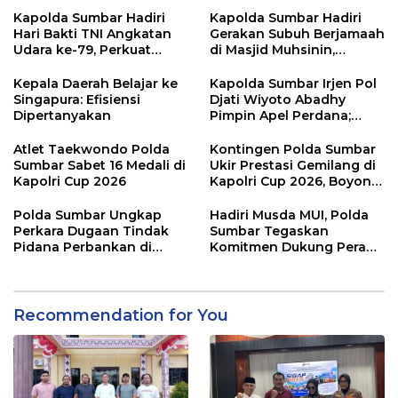
Barat Ditangkap Oleh
Antar Instansi
Personel Sat Reskrim Res
Kapolda Sumbar Hadiri
Kapolda Sumbar Hadiri
Pasbar Di Provinsi
Hari Bakti TNI Angkatan
Gerakan Subuh Berjamaah
Sumatera Utara
Udara ke-79, Perkuat
di Masjid Muhsinin,
Sinergitas Lintas Instansi
Pererat Silaturahmi Lewat
“Ngopi Subuh”
Kepala Daerah Belajar ke
Kapolda Sumbar Irjen Pol
Singapura: Efisiensi
Djati Wiyoto Abadhy
Dipertanyakan
Pimpin Apel Perdana;
Layani Masyarakat
dengan Humanis
Atlet Taekwondo Polda
Kontingen Polda Sumbar
Sumbar Sabet 16 Medali di
Ukir Prestasi Gemilang di
Kapolri Cup 2026
Kapolri Cup 2026, Boyong
16 Medali
Polda Sumbar Ungkap
Hadiri Musda MUI, Polda
Perkara Dugaan Tindak
Sumbar Tegaskan
Pidana Perbankan di
Komitmen Dukung Peran
Bank Nagari Cabang
Ulama dalam Menjaga
Mentawai Capem Siberut,
Stabilitas Daerah
3 Orang Ditetapkan
Tersangka
Recommendation for You