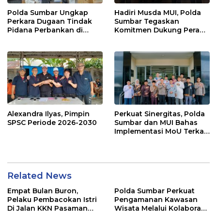
Polda Sumbar Ungkap
Hadiri Musda MUI, Polda
Perkara Dugaan Tindak
Sumbar Tegaskan
Pidana Perbankan di
Komitmen Dukung Peran
Bank Nagari Cabang
Ulama dalam Menjaga
Mentawai Capem Siberut,
Stabilitas Daerah
3 Orang Ditetapkan
Tersangka
Alexandra Ilyas, Pimpin
Perkuat Sinergitas, Polda
SPSC Periode 2026-2030
Sumbar dan MUI Bahas
Implementasi MoU Terkait
Penanganan Perkara
Keagamaan
Related News
Empat Bulan Buron,
Polda Sumbar Perkuat
Pelaku Pembacokan Istri
Pengamanan Kawasan
Di Jalan KKN Pasaman
Wisata Melalui Kolaborasi