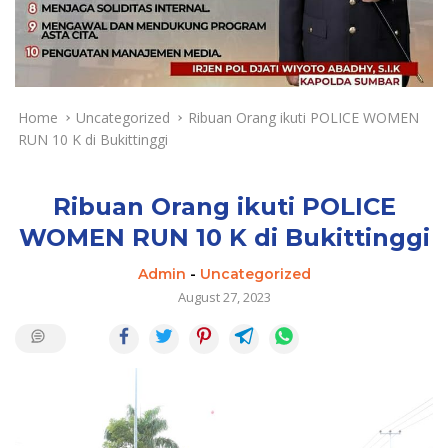
a
y
a
d
a
n
Home
Uncategorized
Ribuan Orang ikuti POLICE WOMEN
T
RUN 10 K di Bukittinggi
e
r
k
Ribuan Orang ikuti POLICE
i
WOMEN RUN 10 K di Bukittinggi
n
i
Admin
-
Uncategorized
August 27, 2023