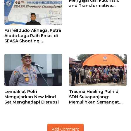
Mengajarkan Futuristic
and Transformative
Policing
Farrell Judo Akhega, Putra
Aipda Laga Raih Emas di
SEASA Shooting
Championship Taiwan
Lemdiklat Polri
Trauma Healing Polri di
Mengajarkan New Mind
SDN Sukapanjang:
Set Menghadapi Disrupsi
Memulihkan Semangat
Anak-Anak Terdampak
Longsor
Add Comment