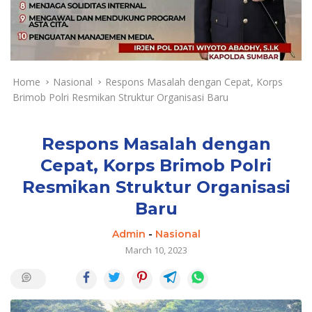
a
y
a
d
a
n
Home
Nasional
Respons Masalah dengan Cepat, Korps
T
Brimob Polri Resmikan Struktur Organisasi Baru
e
r
k
Respons Masalah dengan
i
Cepat, Korps Brimob Polri
n
Resmikan Struktur Organisasi
i
Baru
Admin
-
Nasional
March 10, 2023