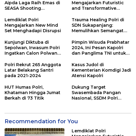
Aipda Laga Raih Emas di
Mengajarkan Futuristic
SEASA Shooting
and Transformative
Championship Taiwan
Policing
Lemdiklat Polri
Trauma Healing Polri di
Mengajarkan New Mind
SDN Sukapanjang:
Set Menghadapi Disrupsi
Memulihkan Semangat
Anak-Anak Terdampak
Longsor
Kunjungi Diktuba di
Pimpin Wisuda Prabhatar
Sepolwan, Irwasum Polri
2024, Ini Pesan Kapolri
Ingatkan Calon Polwan
dan Panglima TNI untuk
Terus Kembangkan
1.104 Taruna
Potensi
Polri Rekrut 265 Anggota
Kasus Judol di
Latar Belakang Santri
Kementerian Komdigi Jadi
pada 2021-2024
Atensi Kapolri
HUT Humas Polri,
Dukung Target
Khataman Hingga Jumat
Swasembada Pangan
Berkah di 73 Titik
Nasional, SSDM Polri
Siapkan Calon Polisi
Dengan _Skill_ dan
Program Pertanian Yang
Melibatkan Masyarakat
Recommendation for You
Lemdiklat Polri