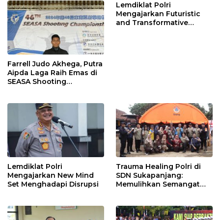
Lemdiklat Polri
Mengajarkan Futuristic
and Transformative
Policing
Farrell Judo Akhega, Putra
Aipda Laga Raih Emas di
SEASA Shooting
Championship Taiwan
Lemdiklat Polri
Trauma Healing Polri di
Mengajarkan New Mind
SDN Sukapanjang:
Set Menghadapi Disrupsi
Memulihkan Semangat
Anak-Anak Terdampak
Longsor