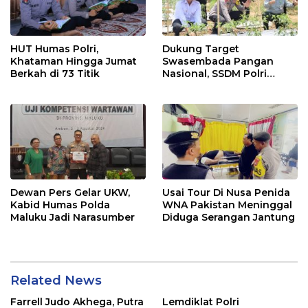
HUT Humas Polri,
Dukung Target
Khataman Hingga Jumat
Swasembada Pangan
Berkah di 73 Titik
Nasional, SSDM Polri
Siapkan Calon Polisi
Dengan _Skill_ dan
Program Pertanian Yang
Melibatkan Masyarakat
Dewan Pers Gelar UKW,
Usai Tour Di Nusa Penida
Kabid Humas Polda
WNA Pakistan Meninggal
Maluku Jadi Narasumber
Diduga Serangan Jantung
Related News
Farrell Judo Akhega, Putra
Lemdiklat Polri