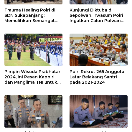
Trauma Healing Polri di
Kunjungi Diktuba di
SDN Sukapanjang:
Sepolwan, Irwasum Polri
Memulihkan Semangat
Ingatkan Calon Polwan
Anak-Anak Terdampak
Terus Kembangkan
Longsor
Potensi
Pimpin Wisuda Prabhatar
Polri Rekrut 265 Anggota
2024, Ini Pesan Kapolri
Latar Belakang Santri
dan Panglima TNI untuk
pada 2021-2024
1.104 Taruna