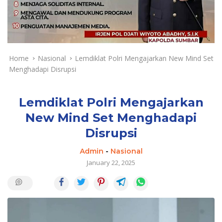
a
y
a
d
a
n
Home
Nasional
Lemdiklat Polri Mengajarkan New Mind Set
T
Menghadapi Disrupsi
e
r
k
Lemdiklat Polri Mengajarkan
i
New Mind Set Menghadapi
n
Disrupsi
i
Admin
-
Nasional
January 22, 2025