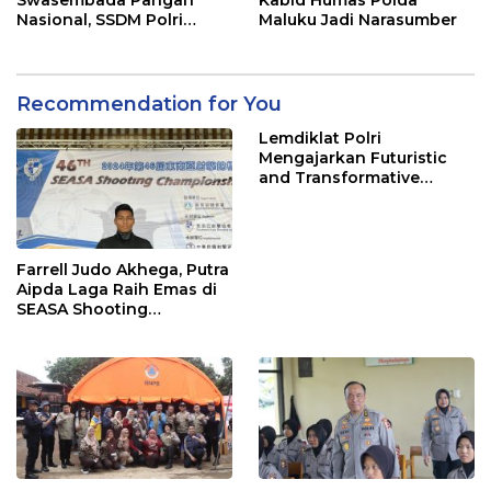
Nasional, SSDM Polri
Maluku Jadi Narasumber
Siapkan Calon Polisi
Dengan _Skill_ dan
Program Pertanian Yang
Melibatkan Masyarakat
Recommendation for You
Lemdiklat Polri
Mengajarkan Futuristic
and Transformative
Policing
Farrell Judo Akhega, Putra
Aipda Laga Raih Emas di
SEASA Shooting
Championship Taiwan