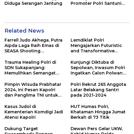
Diduga Serangan Jantung
Promoter Polri Santuni
Anak Yatim dan Dhuafa
Related News
Farrell Judo Akhega, Putra
Lemdiklat Polri
Aipda Laga Raih Emas di
Mengajarkan Futuristic
SEASA Shooting
and Transformative
Championship Taiwan
Policing
Trauma Healing Polri di
Kunjungi Diktuba di
SDN Sukapanjang:
Sepolwan, Irwasum Polri
Memulihkan Semangat
Ingatkan Calon Polwan
Anak-Anak Terdampak
Terus Kembangkan
Longsor
Potensi
Pimpin Wisuda Prabhatar
Polri Rekrut 265 Anggota
2024, Ini Pesan Kapolri
Latar Belakang Santri
dan Panglima TNI untuk
pada 2021-2024
1.104 Taruna
Kasus Judol di
HUT Humas Polri,
Kementerian Komdigi Jadi
Khataman Hingga Jumat
Atensi Kapolri
Berkah di 73 Titik
Dukung Target
Dewan Pers Gelar UKW,
Swasembada Pangan
Kabid Humas Polda