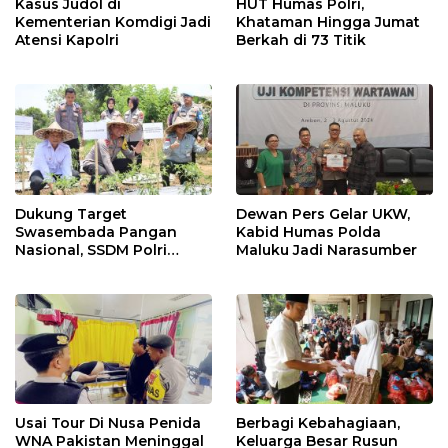
Kasus Judol di
HUT Humas Polri,
Kementerian Komdigi Jadi
Khataman Hingga Jumat
Atensi Kapolri
Berkah di 73 Titik
Dukung Target
Dewan Pers Gelar UKW,
Swasembada Pangan
Kabid Humas Polda
Nasional, SSDM Polri
Maluku Jadi Narasumber
Siapkan Calon Polisi
Dengan _Skill_ dan
Program Pertanian Yang
Melibatkan Masyarakat
Usai Tour Di Nusa Penida
Berbagi Kebahagiaan,
WNA Pakistan Meninggal
Keluarga Besar Rusun