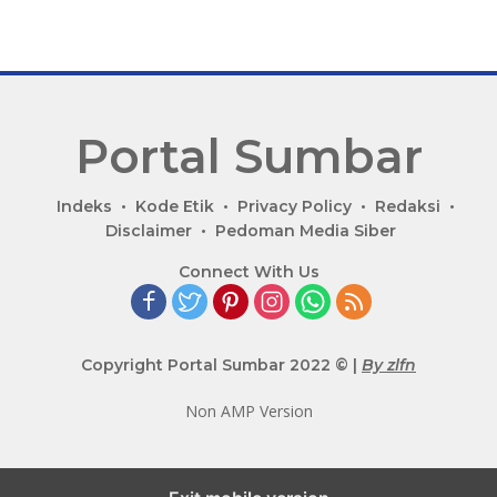
Portal Sumbar
P
Indeks
Kode Etik
Privacy Policy
Redaksi
o
Disclaimer
Pedoman Media Siber
r
Connect With Us
t
a
l
B
Copyright Portal Sumbar 2022 © |
By zlfn
e
r
Non AMP Version
i
t
a