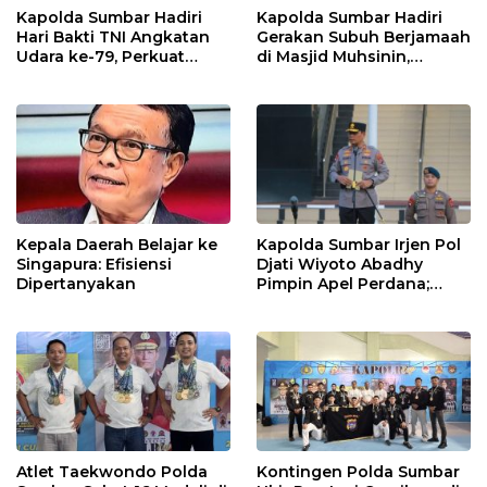
Kapolda Sumbar Hadiri
Kapolda Sumbar Hadiri
Hari Bakti TNI Angkatan
Gerakan Subuh Berjamaah
Udara ke-79, Perkuat
di Masjid Muhsinin,
Sinergitas Lintas Instansi
Pererat Silaturahmi Lewat
“Ngopi Subuh”
Kepala Daerah Belajar ke
Kapolda Sumbar Irjen Pol
Singapura: Efisiensi
Djati Wiyoto Abadhy
Dipertanyakan
Pimpin Apel Perdana;
Layani Masyarakat
dengan Humanis
Atlet Taekwondo Polda
Kontingen Polda Sumbar