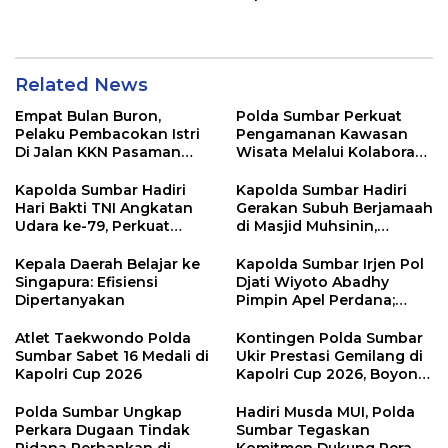
Penanganan Perkara
Keagamaan
Related News
Empat Bulan Buron,
Polda Sumbar Perkuat
Pelaku Pembacokan Istri
Pengamanan Kawasan
Di Jalan KKN Pasaman
Wisata Melalui Kolaborasi
Barat Ditangkap Oleh
Antar Instansi
Personel Sat Reskrim Res
Kapolda Sumbar Hadiri
Kapolda Sumbar Hadiri
Pasbar Di Provinsi
Hari Bakti TNI Angkatan
Gerakan Subuh Berjamaah
Sumatera Utara
Udara ke-79, Perkuat
di Masjid Muhsinin,
Sinergitas Lintas Instansi
Pererat Silaturahmi Lewat
“Ngopi Subuh”
Kepala Daerah Belajar ke
Kapolda Sumbar Irjen Pol
Singapura: Efisiensi
Djati Wiyoto Abadhy
Dipertanyakan
Pimpin Apel Perdana;
Layani Masyarakat
dengan Humanis
Atlet Taekwondo Polda
Kontingen Polda Sumbar
Sumbar Sabet 16 Medali di
Ukir Prestasi Gemilang di
Kapolri Cup 2026
Kapolri Cup 2026, Boyong
16 Medali
Polda Sumbar Ungkap
Hadiri Musda MUI, Polda
Perkara Dugaan Tindak
Sumbar Tegaskan
Pidana Perbankan di
Komitmen Dukung Peran