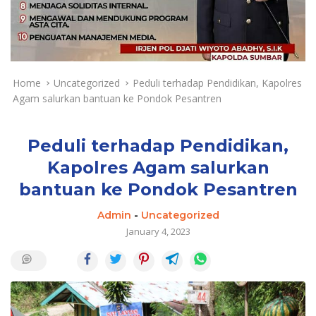
a
y
a
d
a
n
Home
Uncategorized
Peduli terhadap Pendidikan, Kapolres
T
Agam salurkan bantuan ke Pondok Pesantren
e
r
k
Peduli terhadap Pendidikan,
i
Kapolres Agam salurkan
n
bantuan ke Pondok Pesantren
i
Admin
-
Uncategorized
January 4, 2023