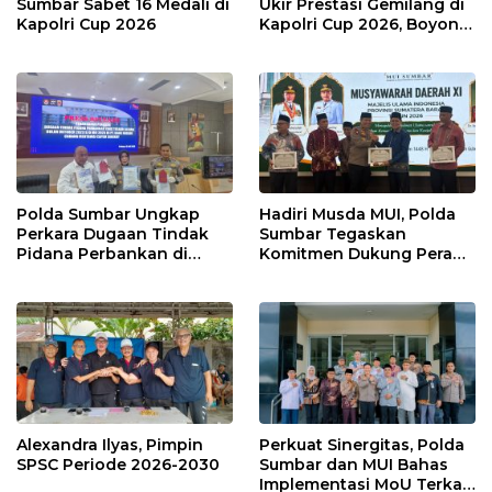
Sumbar Sabet 16 Medali di
Ukir Prestasi Gemilang di
Kapolri Cup 2026
Kapolri Cup 2026, Boyong
16 Medali
Polda Sumbar Ungkap
Hadiri Musda MUI, Polda
Perkara Dugaan Tindak
Sumbar Tegaskan
Pidana Perbankan di
Komitmen Dukung Peran
Bank Nagari Cabang
Ulama dalam Menjaga
Mentawai Capem Siberut,
Stabilitas Daerah
3 Orang Ditetapkan
Tersangka
Alexandra Ilyas, Pimpin
Perkuat Sinergitas, Polda
SPSC Periode 2026-2030
Sumbar dan MUI Bahas
Implementasi MoU Terkait