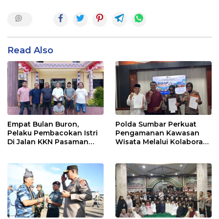
Read Also
Empat Bulan Buron,
Polda Sumbar Perkuat
Pelaku Pembacokan Istri
Pengamanan Kawasan
Di Jalan KKN Pasaman
Wisata Melalui Kolaborasi
Barat Ditangkap Oleh
Antar Instansi
Personel Sat Reskrim Res
Pasbar Di Provinsi
Sumatera Utara