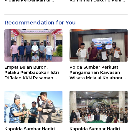
Bank Nagari Cabang
Ulama dalam Menjaga
Mentawai Capem Siberut,
Stabilitas Daerah
3 Orang Ditetapkan
Tersangka
Recommendation for You
Empat Bulan Buron,
Polda Sumbar Perkuat
Pelaku Pembacokan Istri
Pengamanan Kawasan
Di Jalan KKN Pasaman
Wisata Melalui Kolaborasi
Barat Ditangkap Oleh
Antar Instansi
Personel Sat Reskrim Res
Pasbar Di Provinsi
Sumatera Utara
Kapolda Sumbar Hadiri
Kapolda Sumbar Hadiri