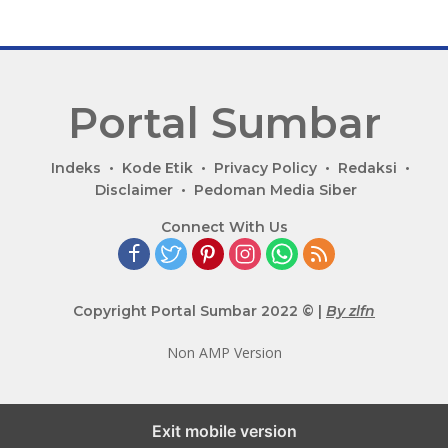
Portal Sumbar
P
Indeks
Kode Etik
Privacy Policy
Redaksi
o
Disclaimer
Pedoman Media Siber
r
Connect With Us
t
a
l
B
Copyright Portal Sumbar 2022 © |
By zlfn
e
r
Non AMP Version
i
t
a
Exit mobile version
T