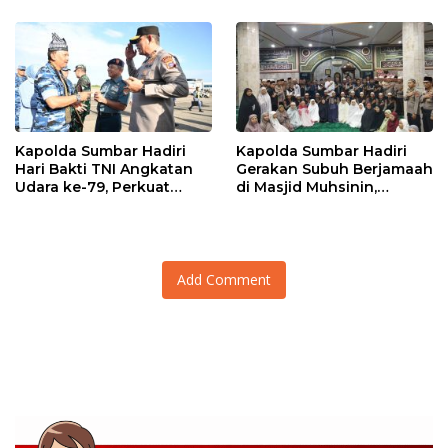
Personel Sat Reskrim Res
Pasbar Di Provinsi
Sumatera Utara
Kapolda Sumbar Hadiri
Kapolda Sumbar Hadiri
Hari Bakti TNI Angkatan
Gerakan Subuh Berjamaah
Udara ke-79, Perkuat
di Masjid Muhsinin,
Sinergitas Lintas Instansi
Pererat Silaturahmi Lewat
“Ngopi Subuh”
Add Comment