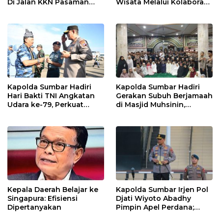
Di Jalan KKN Pasaman
Wisata Melalui Kolaborasi
Barat Ditangkap Oleh
Antar Instansi
Personel Sat Reskrim Res
Pasbar Di Provinsi
Sumatera Utara
Kapolda Sumbar Hadiri
Kapolda Sumbar Hadiri
Hari Bakti TNI Angkatan
Gerakan Subuh Berjamaah
Udara ke-79, Perkuat
di Masjid Muhsinin,
Sinergitas Lintas Instansi
Pererat Silaturahmi Lewat
“Ngopi Subuh”
Kepala Daerah Belajar ke
Kapolda Sumbar Irjen Pol
Singapura: Efisiensi
Djati Wiyoto Abadhy
Dipertanyakan
Pimpin Apel Perdana;
Layani Masyarakat