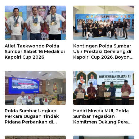
dengan Humanis
Atlet Taekwondo Polda
Kontingen Polda Sumbar
Sumbar Sabet 16 Medali di
Ukir Prestasi Gemilang di
Kapolri Cup 2026
Kapolri Cup 2026, Boyong
16 Medali
Polda Sumbar Ungkap
Hadiri Musda MUI, Polda
Perkara Dugaan Tindak
Sumbar Tegaskan
Pidana Perbankan di
Komitmen Dukung Peran
Bank Nagari Cabang
Ulama dalam Menjaga
Mentawai Capem Siberut,
Stabilitas Daerah
3 Orang Ditetapkan