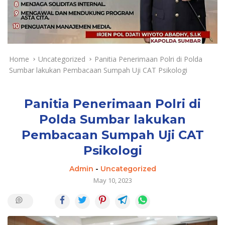
a
y
a
d
a
n
Home
Uncategorized
Panitia Penerimaan Polri di Polda
T
Sumbar lakukan Pembacaan Sumpah Uji CAT Psikologi
e
r
k
Panitia Penerimaan Polri di
i
Polda Sumbar lakukan
n
Pembacaan Sumpah Uji CAT
i
Psikologi
Admin
-
Uncategorized
May 10, 2023