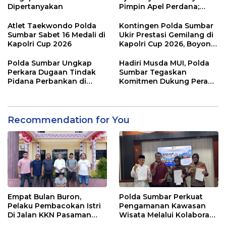
Dipertanyakan
Pimpin Apel Perdana;
Layani Masyarakat
dengan Humanis
Atlet Taekwondo Polda
Kontingen Polda Sumbar
Sumbar Sabet 16 Medali di
Ukir Prestasi Gemilang di
Kapolri Cup 2026
Kapolri Cup 2026, Boyong
16 Medali
Polda Sumbar Ungkap
Hadiri Musda MUI, Polda
Perkara Dugaan Tindak
Sumbar Tegaskan
Pidana Perbankan di
Komitmen Dukung Peran
Bank Nagari Cabang
Ulama dalam Menjaga
Mentawai Capem Siberut,
Stabilitas Daerah
3 Orang Ditetapkan
Tersangka
Recommendation for You
Empat Bulan Buron,
Polda Sumbar Perkuat
Pelaku Pembacokan Istri
Pengamanan Kawasan
Di Jalan KKN Pasaman
Wisata Melalui Kolaborasi
Barat Ditangkap Oleh
Antar Instansi