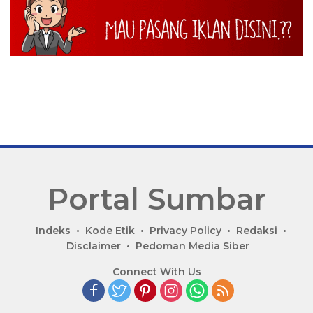
Portal Sumbar
P
Indeks
Kode Etik
Privacy Policy
Redaksi
o
Disclaimer
Pedoman Media Siber
r
Connect With Us
t
a
l