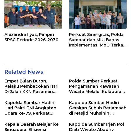
Tersangka
Alexandra Ilyas, Pimpin
Perkuat Sinergitas, Polda
SPSC Periode 2026-2030
Sumbar dan MUI Bahas
Implementasi MoU Terkait
Penanganan Perkara
Keagamaan
Related News
Empat Bulan Buron,
Polda Sumbar Perkuat
Pelaku Pembacokan Istri
Pengamanan Kawasan
Di Jalan KKN Pasaman
Wisata Melalui Kolaborasi
Barat Ditangkap Oleh
Antar Instansi
Personel Sat Reskrim Res
Kapolda Sumbar Hadiri
Kapolda Sumbar Hadiri
Pasbar Di Provinsi
Hari Bakti TNI Angkatan
Gerakan Subuh Berjamaah
Sumatera Utara
Udara ke-79, Perkuat
di Masjid Muhsinin,
Sinergitas Lintas Instansi
Pererat Silaturahmi Lewat
“Ngopi Subuh”
Kepala Daerah Belajar ke
Kapolda Sumbar Irjen Pol
Singapura: Efisiensi
Djati Wiyoto Abadhy