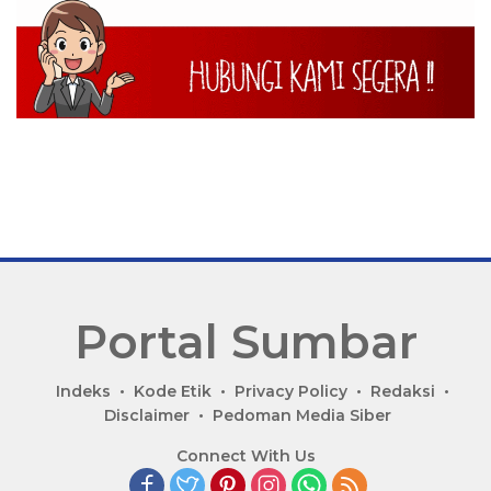
Portal Sumbar
P
Indeks
Kode Etik
Privacy Policy
Redaksi
o
Disclaimer
Pedoman Media Siber
r
Connect With Us
t
a