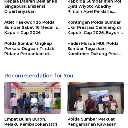
“Ngopi Subuh”
Kepala Daerah Belajar ke
Kapolda Sumbar Irjen Pol
Singapura: Efisiensi
Djati Wiyoto Abadhy
Dipertanyakan
Pimpin Apel Perdana;
Layani Masyarakat
dengan Humanis
Atlet Taekwondo Polda
Kontingen Polda Sumbar
Sumbar Sabet 16 Medali di
Ukir Prestasi Gemilang di
Kapolri Cup 2026
Kapolri Cup 2026, Boyong
16 Medali
Polda Sumbar Ungkap
Hadiri Musda MUI, Polda
Perkara Dugaan Tindak
Sumbar Tegaskan
Pidana Perbankan di
Komitmen Dukung Peran
Bank Nagari Cabang
Ulama dalam Menjaga
Mentawai Capem Siberut,
Stabilitas Daerah
3 Orang Ditetapkan
Tersangka
Recommendation for You
Empat Bulan Buron,
Polda Sumbar Perkuat
Pelaku Pembacokan Istri
Pengamanan Kawasan