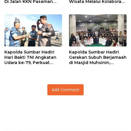
Di Jalan KKN Pasaman
Wisata Melalui Kolaborasi
Barat Ditangkap Oleh
Antar Instansi
Personel Sat Reskrim Res
Pasbar Di Provinsi
Sumatera Utara
Kapolda Sumbar Hadiri
Kapolda Sumbar Hadiri
Hari Bakti TNI Angkatan
Gerakan Subuh Berjamaah
Udara ke-79, Perkuat
di Masjid Muhsinin,
Sinergitas Lintas Instansi
Pererat Silaturahmi Lewat
“Ngopi Subuh”
Add Comment