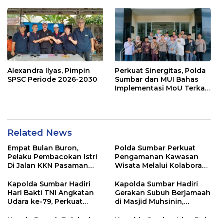
Mentawai Capem Siberut,
Stabilitas Daerah
3 Orang Ditetapkan
Tersangka
Alexandra Ilyas, Pimpin
Perkuat Sinergitas, Polda
SPSC Periode 2026-2030
Sumbar dan MUI Bahas
Implementasi MoU Terkait
Penanganan Perkara
Keagamaan
Related News
Empat Bulan Buron,
Polda Sumbar Perkuat
Pelaku Pembacokan Istri
Pengamanan Kawasan
Di Jalan KKN Pasaman
Wisata Melalui Kolaborasi
Barat Ditangkap Oleh
Antar Instansi
Personel Sat Reskrim Res
Kapolda Sumbar Hadiri
Kapolda Sumbar Hadiri
Pasbar Di Provinsi
Hari Bakti TNI Angkatan
Gerakan Subuh Berjamaah
Sumatera Utara
Udara ke-79, Perkuat
di Masjid Muhsinin,
Sinergitas Lintas Instansi
Pererat Silaturahmi Lewat