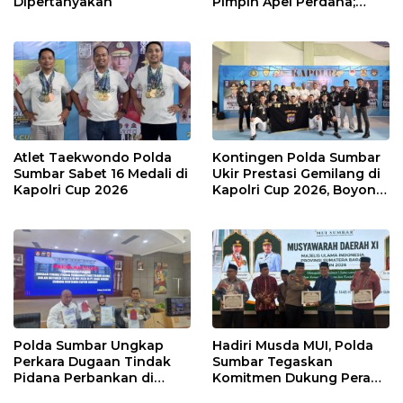
Dipertanyakan
Pimpin Apel Perdana;
Layani Masyarakat
dengan Humanis
Atlet Taekwondo Polda
Kontingen Polda Sumbar
Sumbar Sabet 16 Medali di
Ukir Prestasi Gemilang di
Kapolri Cup 2026
Kapolri Cup 2026, Boyong
16 Medali
Polda Sumbar Ungkap
Hadiri Musda MUI, Polda
Perkara Dugaan Tindak
Sumbar Tegaskan
Pidana Perbankan di
Komitmen Dukung Peran
Bank Nagari Cabang
Ulama dalam Menjaga