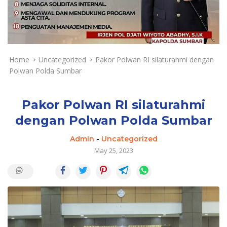
a
y
a
d
a
n
Home
Uncategorized
Pakor Polwan RI silaturahmi dengan
T
Polwan Polda Sumbar
e
r
k
Pakor Polwan RI silaturahmi
i
dengan Polwan Polda Sumbar
n
i
Admin
-
Uncategorized
May 25, 2023