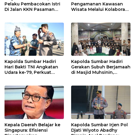
Pelaku Pembacokan Istri
Pengamanan Kawasan
Di Jalan KKN Pasaman
Wisata Melalui Kolaborasi
Barat Ditangkap Oleh
Antar Instansi
Personel Sat Reskrim Res
Pasbar Di Provinsi
Sumatera Utara
Kapolda Sumbar Hadiri
Kapolda Sumbar Hadiri
Hari Bakti TNI Angkatan
Gerakan Subuh Berjamaah
Udara ke-79, Perkuat
di Masjid Muhsinin,
Sinergitas Lintas Instansi
Pererat Silaturahmi Lewat
“Ngopi Subuh”
Kepala Daerah Belajar ke
Kapolda Sumbar Irjen Pol
Singapura: Efisiensi
Djati Wiyoto Abadhy