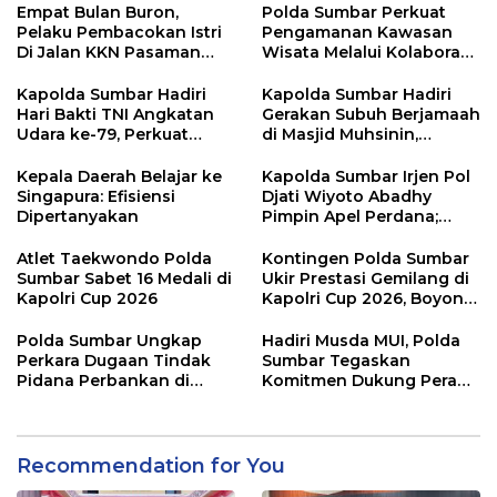
Empat Bulan Buron,
Polda Sumbar Perkuat
Pelaku Pembacokan Istri
Pengamanan Kawasan
Di Jalan KKN Pasaman
Wisata Melalui Kolaborasi
Barat Ditangkap Oleh
Antar Instansi
Personel Sat Reskrim Res
Kapolda Sumbar Hadiri
Kapolda Sumbar Hadiri
Pasbar Di Provinsi
Hari Bakti TNI Angkatan
Gerakan Subuh Berjamaah
Sumatera Utara
Udara ke-79, Perkuat
di Masjid Muhsinin,
Sinergitas Lintas Instansi
Pererat Silaturahmi Lewat
“Ngopi Subuh”
Kepala Daerah Belajar ke
Kapolda Sumbar Irjen Pol
Singapura: Efisiensi
Djati Wiyoto Abadhy
Dipertanyakan
Pimpin Apel Perdana;
Layani Masyarakat
dengan Humanis
Atlet Taekwondo Polda
Kontingen Polda Sumbar
Sumbar Sabet 16 Medali di
Ukir Prestasi Gemilang di
Kapolri Cup 2026
Kapolri Cup 2026, Boyong
16 Medali
Polda Sumbar Ungkap
Hadiri Musda MUI, Polda
Perkara Dugaan Tindak
Sumbar Tegaskan
Pidana Perbankan di
Komitmen Dukung Peran
Bank Nagari Cabang
Ulama dalam Menjaga
Mentawai Capem Siberut,
Stabilitas Daerah
3 Orang Ditetapkan
Tersangka
Recommendation for You