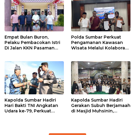
Empat Bulan Buron,
Polda Sumbar Perkuat
Pelaku Pembacokan Istri
Pengamanan Kawasan
Di Jalan KKN Pasaman
Wisata Melalui Kolaborasi
Barat Ditangkap Oleh
Antar Instansi
Personel Sat Reskrim Res
Pasbar Di Provinsi
Sumatera Utara
Kapolda Sumbar Hadiri
Kapolda Sumbar Hadiri
Hari Bakti TNI Angkatan
Gerakan Subuh Berjamaah
Udara ke-79, Perkuat
di Masjid Muhsinin,
Sinergitas Lintas Instansi
Pererat Silaturahmi Lewat
“Ngopi Subuh”