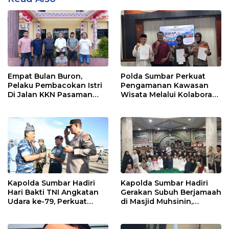
Empat Bulan Buron,
Polda Sumbar Perkuat
Pelaku Pembacokan Istri
Pengamanan Kawasan
Di Jalan KKN Pasaman
Wisata Melalui Kolaborasi
Barat Ditangkap Oleh
Antar Instansi
Personel Sat Reskrim Res
Pasbar Di Provinsi
Sumatera Utara
Kapolda Sumbar Hadiri
Kapolda Sumbar Hadiri
Hari Bakti TNI Angkatan
Gerakan Subuh Berjamaah
Udara ke-79, Perkuat
di Masjid Muhsinin,
Sinergitas Lintas Instansi
Pererat Silaturahmi Lewat
“Ngopi Subuh”