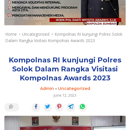
a
y
a
d
a
n
Home
Uncategorized
Kompolnas RI kunjungi Polres Solok
T
Dalam Rangka Visitasi Kompolnas Awards 2023
e
r
k
Kompolnas RI kunjungi Polres
i
Solok Dalam Rangka Visitasi
n
Kompolnas Awards 2023
i
Admin
-
Uncategorized
June 12, 2023