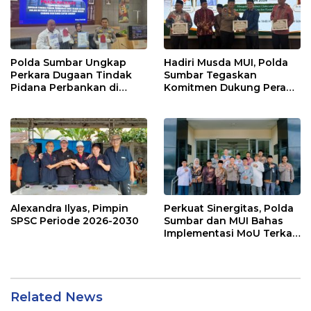
Polda Sumbar Ungkap
Hadiri Musda MUI, Polda
Perkara Dugaan Tindak
Sumbar Tegaskan
Pidana Perbankan di
Komitmen Dukung Peran
Bank Nagari Cabang
Ulama dalam Menjaga
Mentawai Capem Siberut,
Stabilitas Daerah
3 Orang Ditetapkan
Tersangka
Alexandra Ilyas, Pimpin
Perkuat Sinergitas, Polda
SPSC Periode 2026-2030
Sumbar dan MUI Bahas
Implementasi MoU Terkait
Penanganan Perkara
Keagamaan
Related News