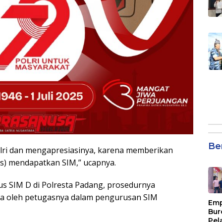
Be
olri dan mengapresiasinya, karena memberikan
tas) mendapatkan SIM,” ucapnya.
rus SIM D di Polresta Padang, prosedurnya
ga oleh petugasnya dalam pengurusan SIM
Emp
Bur
Pel