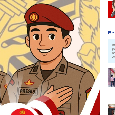
Be
I
p
m
w