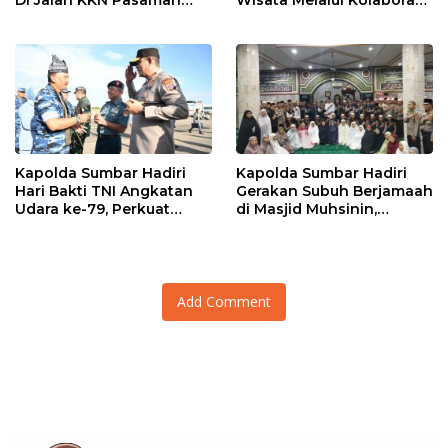
Barat Ditangkap Oleh
Antar Instansi
Personel Sat Reskrim Res
Pasbar Di Provinsi
Sumatera Utara
Kapolda Sumbar Hadiri
Kapolda Sumbar Hadiri
Hari Bakti TNI Angkatan
Gerakan Subuh Berjamaah
Udara ke-79, Perkuat
di Masjid Muhsinin,
Sinergitas Lintas Instansi
Pererat Silaturahmi Lewat
“Ngopi Subuh”
Add Comment