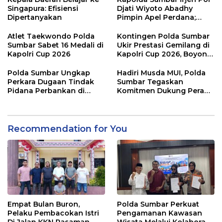
Singapura: Efisiensi
Djati Wiyoto Abadhy
Dipertanyakan
Pimpin Apel Perdana;
Layani Masyarakat
dengan Humanis
Atlet Taekwondo Polda
Kontingen Polda Sumbar
Sumbar Sabet 16 Medali di
Ukir Prestasi Gemilang di
Kapolri Cup 2026
Kapolri Cup 2026, Boyong
16 Medali
Polda Sumbar Ungkap
Hadiri Musda MUI, Polda
Perkara Dugaan Tindak
Sumbar Tegaskan
Pidana Perbankan di
Komitmen Dukung Peran
Bank Nagari Cabang
Ulama dalam Menjaga
Mentawai Capem Siberut,
Stabilitas Daerah
3 Orang Ditetapkan
Tersangka
Recommendation for You
Empat Bulan Buron,
Polda Sumbar Perkuat
Pelaku Pembacokan Istri
Pengamanan Kawasan
Di Jalan KKN Pasaman
Wisata Melalui Kolaborasi