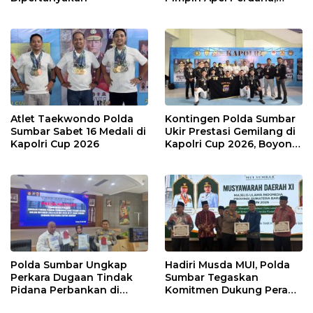
Layani Masyarakat
dengan Humanis
Atlet Taekwondo Polda
Kontingen Polda Sumbar
Sumbar Sabet 16 Medali di
Ukir Prestasi Gemilang di
Kapolri Cup 2026
Kapolri Cup 2026, Boyong
16 Medali
Polda Sumbar Ungkap
Hadiri Musda MUI, Polda
Perkara Dugaan Tindak
Sumbar Tegaskan
Pidana Perbankan di
Komitmen Dukung Peran
Bank Nagari Cabang
Ulama dalam Menjaga