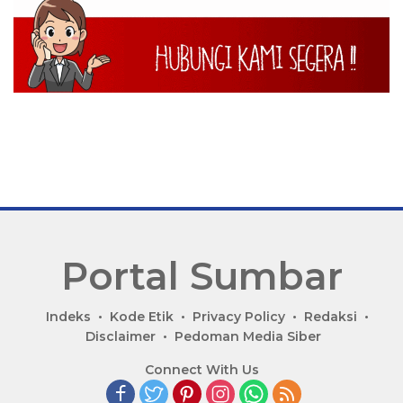
Portal Sumbar
P
Indeks
Kode Etik
Privacy Policy
Redaksi
o
Disclaimer
Pedoman Media Siber
r
Connect With Us
t
a