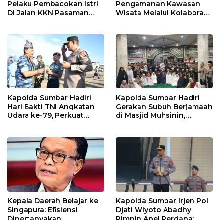
Pelaku Pembacokan Istri
Pengamanan Kawasan
Di Jalan KKN Pasaman
Wisata Melalui Kolaborasi
Barat Ditangkap Oleh
Antar Instansi
Personel Sat Reskrim Res
Pasbar Di Provinsi
Sumatera Utara
Kapolda Sumbar Hadiri
Kapolda Sumbar Hadiri
Hari Bakti TNI Angkatan
Gerakan Subuh Berjamaah
Udara ke-79, Perkuat
di Masjid Muhsinin,
Sinergitas Lintas Instansi
Pererat Silaturahmi Lewat
“Ngopi Subuh”
Kepala Daerah Belajar ke
Kapolda Sumbar Irjen Pol
Singapura: Efisiensi
Djati Wiyoto Abadhy
Dipertanyakan
Pimpin Apel Perdana;