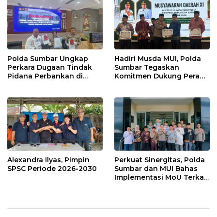
Polda Sumbar Ungkap
Hadiri Musda MUI, Polda
Perkara Dugaan Tindak
Sumbar Tegaskan
Pidana Perbankan di
Komitmen Dukung Peran
Bank Nagari Cabang
Ulama dalam Menjaga
Mentawai Capem Siberut,
Stabilitas Daerah
3 Orang Ditetapkan
Tersangka
Alexandra Ilyas, Pimpin
Perkuat Sinergitas, Polda
SPSC Periode 2026-2030
Sumbar dan MUI Bahas
Implementasi MoU Terkait
Penanganan Perkara
Keagamaan