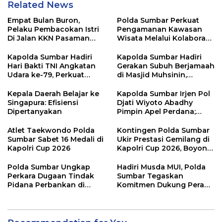
Related News
Empat Bulan Buron,
Polda Sumbar Perkuat
Pelaku Pembacokan Istri
Pengamanan Kawasan
Di Jalan KKN Pasaman
Wisata Melalui Kolaborasi
Barat Ditangkap Oleh
Antar Instansi
Personel Sat Reskrim Res
Kapolda Sumbar Hadiri
Kapolda Sumbar Hadiri
Pasbar Di Provinsi
Hari Bakti TNI Angkatan
Gerakan Subuh Berjamaah
Sumatera Utara
Udara ke-79, Perkuat
di Masjid Muhsinin,
Sinergitas Lintas Instansi
Pererat Silaturahmi Lewat
“Ngopi Subuh”
Kepala Daerah Belajar ke
Kapolda Sumbar Irjen Pol
Singapura: Efisiensi
Djati Wiyoto Abadhy
Dipertanyakan
Pimpin Apel Perdana;
Layani Masyarakat
dengan Humanis
Atlet Taekwondo Polda
Kontingen Polda Sumbar
Sumbar Sabet 16 Medali di
Ukir Prestasi Gemilang di
Kapolri Cup 2026
Kapolri Cup 2026, Boyong
16 Medali
Polda Sumbar Ungkap
Hadiri Musda MUI, Polda
Perkara Dugaan Tindak
Sumbar Tegaskan
Pidana Perbankan di
Komitmen Dukung Peran
Bank Nagari Cabang
Ulama dalam Menjaga
Mentawai Capem Siberut,
Stabilitas Daerah
3 Orang Ditetapkan
Tersangka