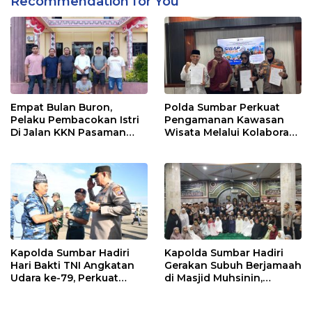
Recommendation for You
Empat Bulan Buron,
Polda Sumbar Perkuat
Pelaku Pembacokan Istri
Pengamanan Kawasan
Di Jalan KKN Pasaman
Wisata Melalui Kolaborasi
Barat Ditangkap Oleh
Antar Instansi
Personel Sat Reskrim Res
Pasbar Di Provinsi
Sumatera Utara
Kapolda Sumbar Hadiri
Kapolda Sumbar Hadiri
Hari Bakti TNI Angkatan
Gerakan Subuh Berjamaah
Udara ke-79, Perkuat
di Masjid Muhsinin,
Sinergitas Lintas Instansi
Pererat Silaturahmi Lewat
“Ngopi Subuh”