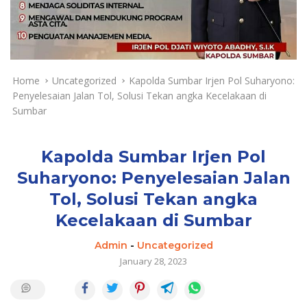
a
y
a
d
a
n
Home
Uncategorized
Kapolda Sumbar Irjen Pol Suharyono:
T
Penyelesaian Jalan Tol, Solusi Tekan angka Kecelakaan di
e
Sumbar
r
k
i
Kapolda Sumbar Irjen Pol
n
Suharyono: Penyelesaian Jalan
i
Tol, Solusi Tekan angka
Kecelakaan di Sumbar
Admin
-
Uncategorized
January 28, 2023