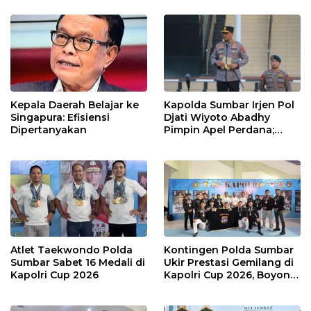
“Ngopi Subuh”
Kepala Daerah Belajar ke
Kapolda Sumbar Irjen Pol
Singapura: Efisiensi
Djati Wiyoto Abadhy
Dipertanyakan
Pimpin Apel Perdana;
Layani Masyarakat
dengan Humanis
Atlet Taekwondo Polda
Kontingen Polda Sumbar
Sumbar Sabet 16 Medali di
Ukir Prestasi Gemilang di
Kapolri Cup 2026
Kapolri Cup 2026, Boyong
16 Medali