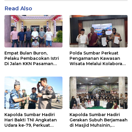
Read Also
Empat Bulan Buron,
Polda Sumbar Perkuat
Pelaku Pembacokan Istri
Pengamanan Kawasan
Di Jalan KKN Pasaman
Wisata Melalui Kolaborasi
Barat Ditangkap Oleh
Antar Instansi
Personel Sat Reskrim Res
Pasbar Di Provinsi
Sumatera Utara
Kapolda Sumbar Hadiri
Kapolda Sumbar Hadiri
Hari Bakti TNI Angkatan
Gerakan Subuh Berjamaah
Udara ke-79, Perkuat
di Masjid Muhsinin,
Sinergitas Lintas Instansi
Pererat Silaturahmi Lewat