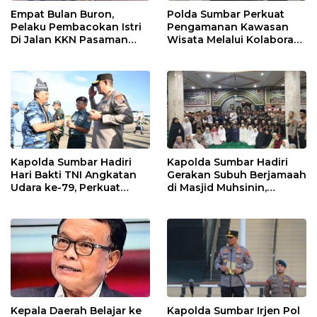
Empat Bulan Buron,
Polda Sumbar Perkuat
Pelaku Pembacokan Istri
Pengamanan Kawasan
Di Jalan KKN Pasaman
Wisata Melalui Kolaborasi
Barat Ditangkap Oleh
Antar Instansi
Personel Sat Reskrim Res
Pasbar Di Provinsi
Sumatera Utara
Kapolda Sumbar Hadiri
Kapolda Sumbar Hadiri
Hari Bakti TNI Angkatan
Gerakan Subuh Berjamaah
Udara ke-79, Perkuat
di Masjid Muhsinin,
Sinergitas Lintas Instansi
Pererat Silaturahmi Lewat
“Ngopi Subuh”
Kepala Daerah Belajar ke
Kapolda Sumbar Irjen Pol