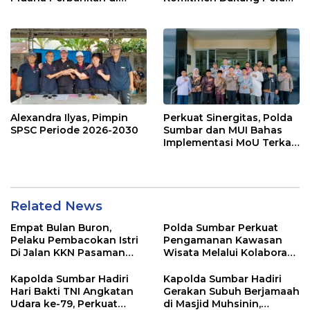
Bank Nagari Cabang
Ulama dalam Menjaga
Mentawai Capem Siberut,
Stabilitas Daerah
3 Orang Ditetapkan
Tersangka
Alexandra Ilyas, Pimpin
Perkuat Sinergitas, Polda
SPSC Periode 2026-2030
Sumbar dan MUI Bahas
Implementasi MoU Terkait
Penanganan Perkara
Keagamaan
Related News
Empat Bulan Buron,
Polda Sumbar Perkuat
Pelaku Pembacokan Istri
Pengamanan Kawasan
Di Jalan KKN Pasaman
Wisata Melalui Kolaborasi
Barat Ditangkap Oleh
Antar Instansi
Personel Sat Reskrim Res
Kapolda Sumbar Hadiri
Kapolda Sumbar Hadiri
Pasbar Di Provinsi
Hari Bakti TNI Angkatan
Gerakan Subuh Berjamaah
Sumatera Utara
Udara ke-79, Perkuat
di Masjid Muhsinin,