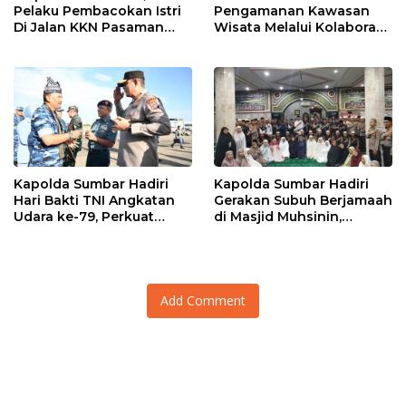
Pelaku Pembacokan Istri
Pengamanan Kawasan
Di Jalan KKN Pasaman
Wisata Melalui Kolaborasi
Barat Ditangkap Oleh
Antar Instansi
Personel Sat Reskrim Res
Pasbar Di Provinsi
Sumatera Utara
Kapolda Sumbar Hadiri
Kapolda Sumbar Hadiri
Hari Bakti TNI Angkatan
Gerakan Subuh Berjamaah
Udara ke-79, Perkuat
di Masjid Muhsinin,
Sinergitas Lintas Instansi
Pererat Silaturahmi Lewat
“Ngopi Subuh”
Add Comment