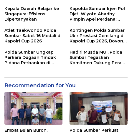
Sinergitas Lintas Instansi
Pererat Silaturahmi Lewat
“Ngopi Subuh”
Kepala Daerah Belajar ke
Kapolda Sumbar Irjen Pol
Singapura: Efisiensi
Djati Wiyoto Abadhy
Dipertanyakan
Pimpin Apel Perdana;
Layani Masyarakat
dengan Humanis
Atlet Taekwondo Polda
Kontingen Polda Sumbar
Sumbar Sabet 16 Medali di
Ukir Prestasi Gemilang di
Kapolri Cup 2026
Kapolri Cup 2026, Boyong
16 Medali
Polda Sumbar Ungkap
Hadiri Musda MUI, Polda
Perkara Dugaan Tindak
Sumbar Tegaskan
Pidana Perbankan di
Komitmen Dukung Peran
Bank Nagari Cabang
Ulama dalam Menjaga
Mentawai Capem Siberut,
Stabilitas Daerah
3 Orang Ditetapkan
Tersangka
Recommendation for You
Empat Bulan Buron,
Polda Sumbar Perkuat