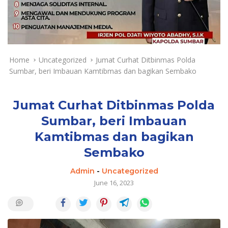
a
y
a
d
a
n
Home
Uncategorized
Jumat Curhat Ditbinmas Polda
T
Sumbar, beri Imbauan Kamtibmas dan bagikan Sembako
e
r
k
Jumat Curhat Ditbinmas Polda
i
Sumbar, beri Imbauan
n
Kamtibmas dan bagikan
i
Sembako
Admin
-
Uncategorized
June 16, 2023