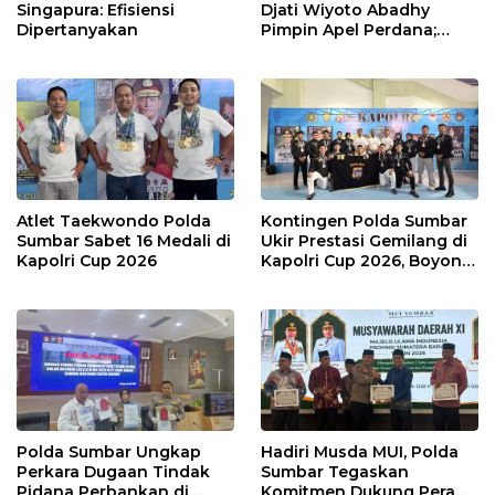
Singapura: Efisiensi
Djati Wiyoto Abadhy
Dipertanyakan
Pimpin Apel Perdana;
Layani Masyarakat
dengan Humanis
Atlet Taekwondo Polda
Kontingen Polda Sumbar
Sumbar Sabet 16 Medali di
Ukir Prestasi Gemilang di
Kapolri Cup 2026
Kapolri Cup 2026, Boyong
16 Medali
Polda Sumbar Ungkap
Hadiri Musda MUI, Polda
Perkara Dugaan Tindak
Sumbar Tegaskan
Pidana Perbankan di
Komitmen Dukung Peran