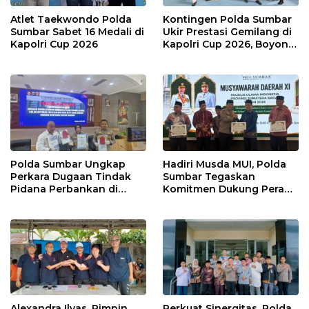
Atlet Taekwondo Polda
Kontingen Polda Sumbar
Sumbar Sabet 16 Medali di
Ukir Prestasi Gemilang di
Kapolri Cup 2026
Kapolri Cup 2026, Boyong
16 Medali
Polda Sumbar Ungkap
Hadiri Musda MUI, Polda
Perkara Dugaan Tindak
Sumbar Tegaskan
Pidana Perbankan di
Komitmen Dukung Peran
Bank Nagari Cabang
Ulama dalam Menjaga
Mentawai Capem Siberut,
Stabilitas Daerah
3 Orang Ditetapkan
Tersangka
Alexandra Ilyas, Pimpin
Perkuat Sinergitas, Polda