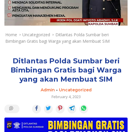
a
y
a
d
a
n
Home
Uncategorized
Ditlantas Polda Sumbar beri
T
Bimbingan Gratis bagi Warga yang akan Membuat SIM
e
r
k
Ditlantas Polda Sumbar beri
i
Bimbingan Gratis bagi Warga
n
yang akan Membuat SIM
i
Admin
-
Uncategorized
February 4, 2023