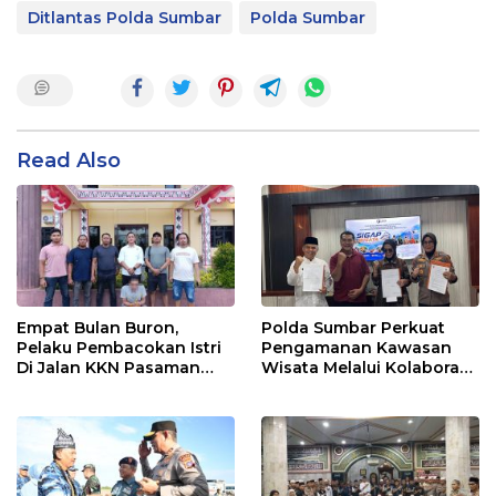
Ditlantas Polda Sumbar
Polda Sumbar
Read Also
Empat Bulan Buron,
Polda Sumbar Perkuat
Pelaku Pembacokan Istri
Pengamanan Kawasan
Di Jalan KKN Pasaman
Wisata Melalui Kolaborasi
Barat Ditangkap Oleh
Antar Instansi
Personel Sat Reskrim Res
Pasbar Di Provinsi
Sumatera Utara