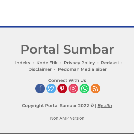
Portal Sumbar
P
Indeks
Kode Etik
Privacy Policy
Redaksi
o
Disclaimer
Pedoman Media Siber
r
Connect With Us
t
a
l
B
Copyright Portal Sumbar 2022 © |
By zlfn
e
r
Non AMP Version
i
t