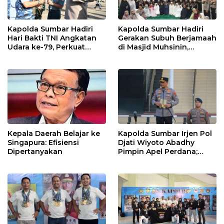
Kapolda Sumbar Hadiri
Kapolda Sumbar Hadiri
Hari Bakti TNI Angkatan
Gerakan Subuh Berjamaah
Udara ke-79, Perkuat
di Masjid Muhsinin,
Sinergitas Lintas Instansi
Pererat Silaturahmi Lewat
“Ngopi Subuh”
Kepala Daerah Belajar ke
Kapolda Sumbar Irjen Pol
Singapura: Efisiensi
Djati Wiyoto Abadhy
Dipertanyakan
Pimpin Apel Perdana;
Layani Masyarakat
dengan Humanis