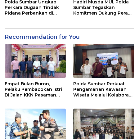
Polda Sumbar Ungkap
Hadiri Musda MUI, Polda
Perkara Dugaan Tindak
Sumbar Tegaskan
Pidana Perbankan di
Komitmen Dukung Peran
Bank Nagari Cabang
Ulama dalam Menjaga
Mentawai Capem Siberut,
Stabilitas Daerah
3 Orang Ditetapkan
Tersangka
Recommendation for You
Empat Bulan Buron,
Polda Sumbar Perkuat
Pelaku Pembacokan Istri
Pengamanan Kawasan
Di Jalan KKN Pasaman
Wisata Melalui Kolaborasi
Barat Ditangkap Oleh
Antar Instansi
Personel Sat Reskrim Res
Pasbar Di Provinsi
Sumatera Utara