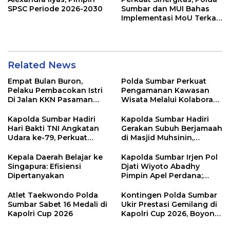
SPSC Periode 2026-2030
Sumbar dan MUI Bahas
Implementasi MoU Terkait
Penanganan Perkara
Keagamaan
Related News
Empat Bulan Buron,
Polda Sumbar Perkuat
Pelaku Pembacokan Istri
Pengamanan Kawasan
Di Jalan KKN Pasaman
Wisata Melalui Kolaborasi
Barat Ditangkap Oleh
Antar Instansi
Personel Sat Reskrim Res
Kapolda Sumbar Hadiri
Kapolda Sumbar Hadiri
Pasbar Di Provinsi
Hari Bakti TNI Angkatan
Gerakan Subuh Berjamaah
Sumatera Utara
Udara ke-79, Perkuat
di Masjid Muhsinin,
Sinergitas Lintas Instansi
Pererat Silaturahmi Lewat
“Ngopi Subuh”
Kepala Daerah Belajar ke
Kapolda Sumbar Irjen Pol
Singapura: Efisiensi
Djati Wiyoto Abadhy
Dipertanyakan
Pimpin Apel Perdana;
Layani Masyarakat
dengan Humanis
Atlet Taekwondo Polda
Kontingen Polda Sumbar
Sumbar Sabet 16 Medali di
Ukir Prestasi Gemilang di
Kapolri Cup 2026
Kapolri Cup 2026, Boyong
16 Medali