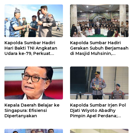
Personel Sat Reskrim Res
Pasbar Di Provinsi
Sumatera Utara
Kapolda Sumbar Hadiri
Kapolda Sumbar Hadiri
Hari Bakti TNI Angkatan
Gerakan Subuh Berjamaah
Udara ke-79, Perkuat
di Masjid Muhsinin,
Sinergitas Lintas Instansi
Pererat Silaturahmi Lewat
“Ngopi Subuh”
Kepala Daerah Belajar ke
Kapolda Sumbar Irjen Pol
Singapura: Efisiensi
Djati Wiyoto Abadhy
Dipertanyakan
Pimpin Apel Perdana;
Layani Masyarakat
dengan Humanis