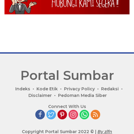
Portal Sumbar
P
Indeks
Kode Etik
Privacy Policy
Redaksi
o
Disclaimer
Pedoman Media Siber
r
Connect With Us
t
a
l
B
Copyright Portal Sumbar 2022 © |
By zlfn