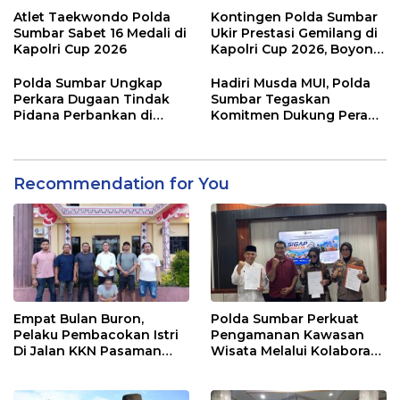
dengan Humanis
Atlet Taekwondo Polda
Kontingen Polda Sumbar
Sumbar Sabet 16 Medali di
Ukir Prestasi Gemilang di
Kapolri Cup 2026
Kapolri Cup 2026, Boyong
16 Medali
Polda Sumbar Ungkap
Hadiri Musda MUI, Polda
Perkara Dugaan Tindak
Sumbar Tegaskan
Pidana Perbankan di
Komitmen Dukung Peran
Bank Nagari Cabang
Ulama dalam Menjaga
Mentawai Capem Siberut,
Stabilitas Daerah
3 Orang Ditetapkan
Tersangka
Recommendation for You
Empat Bulan Buron,
Polda Sumbar Perkuat
Pelaku Pembacokan Istri
Pengamanan Kawasan
Di Jalan KKN Pasaman
Wisata Melalui Kolaborasi
Barat Ditangkap Oleh
Antar Instansi
Personel Sat Reskrim Res
Pasbar Di Provinsi