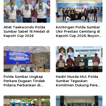
Atlet Taekwondo Polda
Kontingen Polda Sumbar
Sumbar Sabet 16 Medali di
Ukir Prestasi Gemilang di
Kapolri Cup 2026
Kapolri Cup 2026, Boyong
16 Medali
Polda Sumbar Ungkap
Hadiri Musda MUI, Polda
Perkara Dugaan Tindak
Sumbar Tegaskan
Pidana Perbankan di
Komitmen Dukung Peran
Bank Nagari Cabang
Ulama dalam Menjaga
Mentawai Capem Siberut,
Stabilitas Daerah
3 Orang Ditetapkan
Tersangka