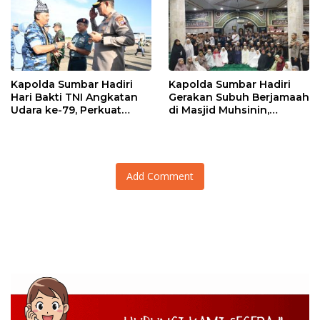
Sumatera Utara
Kapolda Sumbar Hadiri
Kapolda Sumbar Hadiri
Hari Bakti TNI Angkatan
Gerakan Subuh Berjamaah
Udara ke-79, Perkuat
di Masjid Muhsinin,
Sinergitas Lintas Instansi
Pererat Silaturahmi Lewat
“Ngopi Subuh”
Add Comment