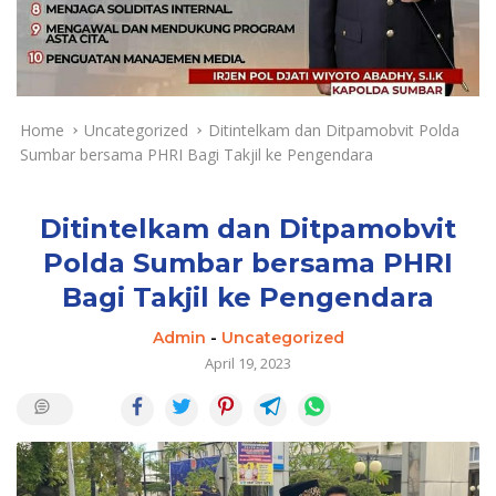
a
y
a
d
a
n
Home
Uncategorized
Ditintelkam dan Ditpamobvit Polda
T
Sumbar bersama PHRI Bagi Takjil ke Pengendara
e
r
k
Ditintelkam dan Ditpamobvit
i
Polda Sumbar bersama PHRI
n
Bagi Takjil ke Pengendara
i
Admin
-
Uncategorized
April 19, 2023