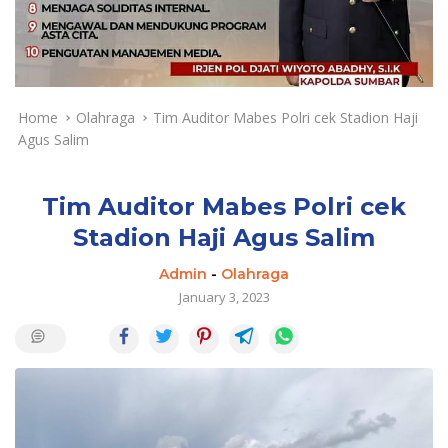
a
y
a
d
a
n
Home
Olahraga
Tim Auditor Mabes Polri cek Stadion Haji
T
Agus Salim
e
r
k
Tim Auditor Mabes Polri cek
i
Stadion Haji Agus Salim
n
i
Admin
-
Olahraga
January 3, 2023