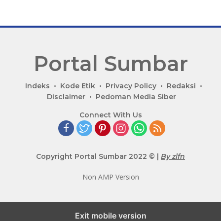
Portal Sumbar
P
Indeks
Kode Etik
Privacy Policy
Redaksi
o
Disclaimer
Pedoman Media Siber
r
Connect With Us
t
a
l
B
Copyright Portal Sumbar 2022 © |
By zlfn
e
r
Non AMP Version
i
t
a
Exit mobile version
T