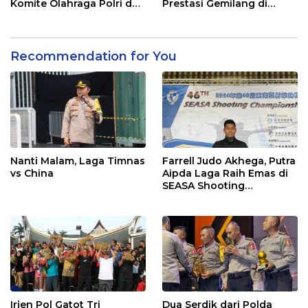
Komite Olahraga Polri dan
Prestasi Gemilang di
Pengukuhan Pengurus
Internasional Skydiving
Perguruan Beladiri di
Championship Kapolri
Polda Sumbar
Cup 2024
Recommendation for You
Nanti Malam, Laga Timnas
Farrell Judo Akhega, Putra
vs China
Aipda Laga Raih Emas di
SEASA Shooting
Championship Taiwan
Irjen Pol Gatot Tri
Dua Serdik dari Polda