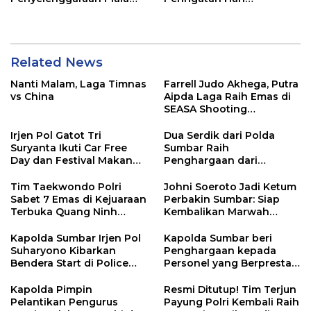
Presiden Berjalan Aman
Bhayangkara ke-78
dan Lancar
Related News
Nanti Malam, Laga Timnas
Farrell Judo Akhega, Putra
vs China
Aipda Laga Raih Emas di
SEASA Shooting
Championship Taiwan
Irjen Pol Gatot Tri
Dua Serdik dari Polda
Suryanta Ikuti Car Free
Sumbar Raih
Day dan Festival Makan
Penghargaan dari
Durian Basamo
Kasetukpa Lemdiklat Polri
Tim Taekwondo Polri
Johni Soeroto Jadi Ketum
Sabet 7 Emas di Kejuaraan
Perbakin Sumbar: Siap
Terbuka Quang Ninh
Kembalikan Marwah
Vietnam
Penembak, Jaring Atlet
Sebanyaknya
Kapolda Sumbar Irjen Pol
Kapolda Sumbar beri
Suharyono Kibarkan
Penghargaan kepada
Bendera Start di Police
Personel yang Berprestasi
Women Run 10K
pada Kejuaraan Kapolri
CUP 2024
Kapolda Pimpin
Resmi Ditutup! Tim Terjun
Pelantikan Pengurus
Payung Polri Kembali Raih