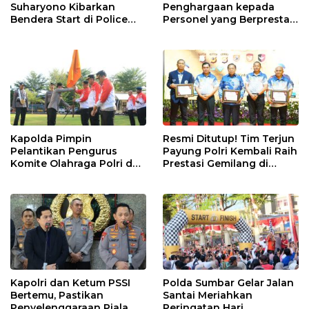
Suharyono Kibarkan
Penghargaan kepada
Bendera Start di Police
Personel yang Berprestasi
Women Run 10K
pada Kejuaraan Kapolri
CUP 2024
Kapolda Pimpin
Resmi Ditutup! Tim Terjun
Pelantikan Pengurus
Payung Polri Kembali Raih
Komite Olahraga Polri dan
Prestasi Gemilang di
Pengukuhan Pengurus
Internasional Skydiving
Perguruan Beladiri di
Championship Kapolri
Polda Sumbar
Cup 2024
Kapolri dan Ketum PSSI
Polda Sumbar Gelar Jalan
Bertemu, Pastikan
Santai Meriahkan
Penyelenggaraan Piala
Peringatan Hari