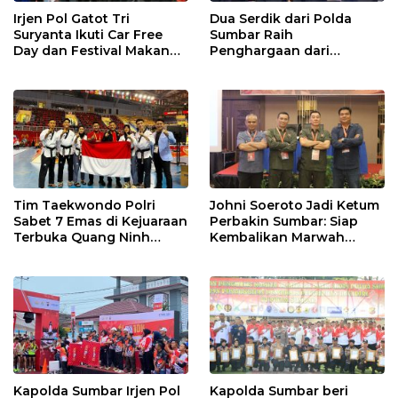
Irjen Pol Gatot Tri
Dua Serdik dari Polda
Suryanta Ikuti Car Free
Sumbar Raih
Day dan Festival Makan
Penghargaan dari
Durian Basamo
Kasetukpa Lemdiklat Polri
Tim Taekwondo Polri
Johni Soeroto Jadi Ketum
Sabet 7 Emas di Kejuaraan
Perbakin Sumbar: Siap
Terbuka Quang Ninh
Kembalikan Marwah
Vietnam
Penembak, Jaring Atlet
Sebanyaknya
Kapolda Sumbar Irjen Pol
Kapolda Sumbar beri