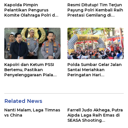
Kapolda Pimpin
Resmi Ditutup! Tim Terjun
Pelantikan Pengurus
Payung Polri Kembali Raih
Komite Olahraga Polri dan
Prestasi Gemilang di
Pengukuhan Pengurus
Internasional Skydiving
Perguruan Beladiri di
Championship Kapolri
Polda Sumbar
Cup 2024
Kapolri dan Ketum PSSI
Polda Sumbar Gelar Jalan
Bertemu, Pastikan
Santai Meriahkan
Penyelenggaraan Piala
Peringatan Hari
Presiden Berjalan Aman
Bhayangkara ke-78
dan Lancar
Related News
Nanti Malam, Laga Timnas
Farrell Judo Akhega, Putra
vs China
Aipda Laga Raih Emas di
SEASA Shooting
Championship Taiwan