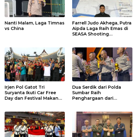
Nanti Malam, Laga Timnas
Farrell Judo Akhega, Putra
vs China
Aipda Laga Raih Emas di
SEASA Shooting
Championship Taiwan
Irjen Pol Gatot Tri
Dua Serdik dari Polda
Suryanta Ikuti Car Free
Sumbar Raih
Day dan Festival Makan
Penghargaan dari
Durian Basamo
Kasetukpa Lemdiklat Polri