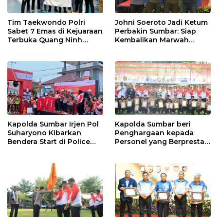
Tim Taekwondo Polri
Johni Soeroto Jadi Ketum
Sabet 7 Emas di Kejuaraan
Perbakin Sumbar: Siap
Terbuka Quang Ninh
Kembalikan Marwah
Vietnam
Penembak, Jaring Atlet
Sebanyaknya
Kapolda Sumbar Irjen Pol
Kapolda Sumbar beri
Suharyono Kibarkan
Penghargaan kepada
Bendera Start di Police
Personel yang Berprestasi
Women Run 10K
pada Kejuaraan Kapolri
CUP 2024