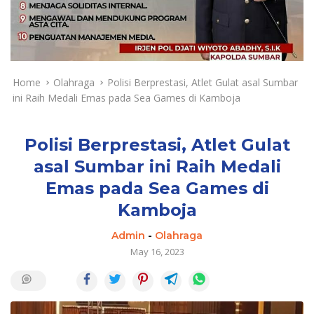
a
y
a
d
a
n
Home
Olahraga
Polisi Berprestasi, Atlet Gulat asal Sumbar
T
ini Raih Medali Emas pada Sea Games di Kamboja
e
r
k
Polisi Berprestasi, Atlet Gulat
i
asal Sumbar ini Raih Medali
n
Emas pada Sea Games di
i
Kamboja
Admin
-
Olahraga
May 16, 2023