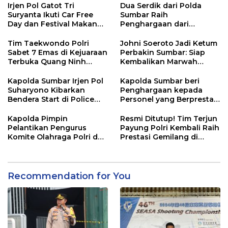
Irjen Pol Gatot Tri
Dua Serdik dari Polda
Suryanta Ikuti Car Free
Sumbar Raih
Day dan Festival Makan
Penghargaan dari
Durian Basamo
Kasetukpa Lemdiklat Polri
Tim Taekwondo Polri
Johni Soeroto Jadi Ketum
Sabet 7 Emas di Kejuaraan
Perbakin Sumbar: Siap
Terbuka Quang Ninh
Kembalikan Marwah
Vietnam
Penembak, Jaring Atlet
Sebanyaknya
Kapolda Sumbar Irjen Pol
Kapolda Sumbar beri
Suharyono Kibarkan
Penghargaan kepada
Bendera Start di Police
Personel yang Berprestasi
Women Run 10K
pada Kejuaraan Kapolri
CUP 2024
Kapolda Pimpin
Resmi Ditutup! Tim Terjun
Pelantikan Pengurus
Payung Polri Kembali Raih
Komite Olahraga Polri dan
Prestasi Gemilang di
Pengukuhan Pengurus
Internasional Skydiving
Perguruan Beladiri di
Championship Kapolri
Polda Sumbar
Cup 2024
Recommendation for You