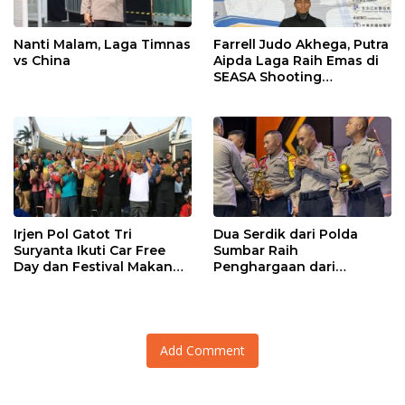
Nanti Malam, Laga Timnas
Farrell Judo Akhega, Putra
vs China
Aipda Laga Raih Emas di
SEASA Shooting
Championship Taiwan
Irjen Pol Gatot Tri
Dua Serdik dari Polda
Suryanta Ikuti Car Free
Sumbar Raih
Day dan Festival Makan
Penghargaan dari
Durian Basamo
Kasetukpa Lemdiklat Polri
Add Comment