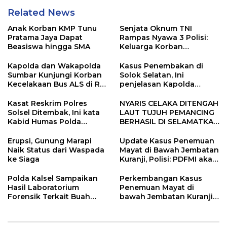
Related News
Anak Korban KMP Tunu
Senjata Oknum TNI
Pratama Jaya Dapat
Rampas Nyawa 3 Polisi:
Beasiswa hingga SMA
Keluarga Korban
Menangis Minta Pakaian
Saat Bertugas
Kapolda dan Wakapolda
Kasus Penembakan di
Dikembalikan
Sumbar Kunjungi Korban
Solok Selatan, Ini
Kecelakaan Bus ALS di RS
penjelasan Kapolda
Bhayangkara Padang
Sumbar
Kasat Reskrim Polres
NYARIS CELAKA DITENGAH
Solsel Ditembak, Ini kata
LAUT TUJUH PEMANCING
Kabid Humas Polda
BERHASIL DI SELAMATKAN
Sumbar
DITPOLAIRUD POLDA
SUMBAR
Erupsi, Gunung Marapi
Update Kasus Penemuan
Naik Status dari Waspada
Mayat di Bawah Jembatan
ke Siaga
Kuranji, Polisi: PDFMI akan
Gelar Ekshumasi Besok
Polda Kalsel Sampaikan
Perkembangan Kasus
Hasil Laboratorium
Penemuan Mayat di
Forensik Terkait Buah
bawah Jembatan Kuranji,
Kecubung
Ini Penjelasan Polisi