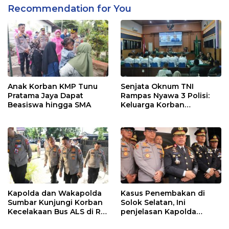
Recommendation for You
Anak Korban KMP Tunu
Senjata Oknum TNI
Pratama Jaya Dapat
Rampas Nyawa 3 Polisi:
Beasiswa hingga SMA
Keluarga Korban
Menangis Minta Pakaian
Saat Bertugas
Dikembalikan
Kapolda dan Wakapolda
Kasus Penembakan di
Sumbar Kunjungi Korban
Solok Selatan, Ini
Kecelakaan Bus ALS di RS
penjelasan Kapolda
Bhayangkara Padang
Sumbar