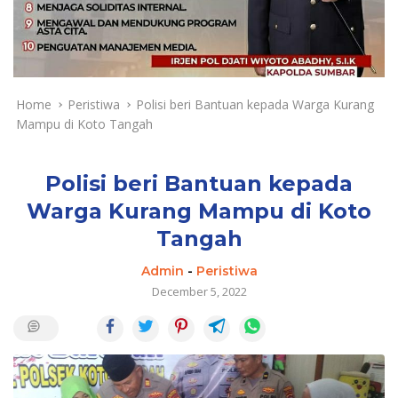
a
y
a
d
a
n
Home
Peristiwa
Polisi beri Bantuan kepada Warga Kurang
T
Mampu di Koto Tangah
e
r
k
Polisi beri Bantuan kepada
i
Warga Kurang Mampu di Koto
n
Tangah
i
Admin
-
Peristiwa
December 5, 2022