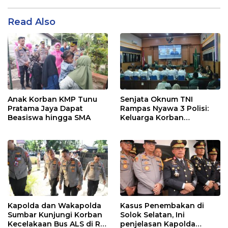
Read Also
Anak Korban KMP Tunu
Senjata Oknum TNI
Pratama Jaya Dapat
Rampas Nyawa 3 Polisi:
Beasiswa hingga SMA
Keluarga Korban
Menangis Minta Pakaian
Saat Bertugas
Dikembalikan
Kapolda dan Wakapolda
Kasus Penembakan di
Sumbar Kunjungi Korban
Solok Selatan, Ini
Kecelakaan Bus ALS di RS
penjelasan Kapolda