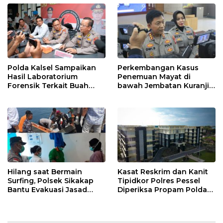
Polda Kalsel Sampaikan
Perkembangan Kasus
Hasil Laboratorium
Penemuan Mayat di
Forensik Terkait Buah
bawah Jembatan Kuranji,
Kecubung
Ini Penjelasan Polisi
Hilang saat Bermain
Kasat Reskrim dan Kanit
Surfing, Polsek Sikakap
Tipidkor Polres Pessel
Bantu Evakuasi Jasad
Diperiksa Propam Polda
WNA
Sumbar, Ini Keterangan
Kabid Humas