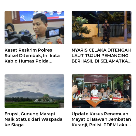
Bhayangkara Padang
Sumbar
Kasat Reskrim Polres
NYARIS CELAKA DITENGAH
Solsel Ditembak, Ini kata
LAUT TUJUH PEMANCING
Kabid Humas Polda
BERHASIL DI SELAMATKAN
Sumbar
DITPOLAIRUD POLDA
SUMBAR
Erupsi, Gunung Marapi
Update Kasus Penemuan
Naik Status dari Waspada
Mayat di Bawah Jembatan
ke Siaga
Kuranji, Polisi: PDFMI akan
Gelar Ekshumasi Besok