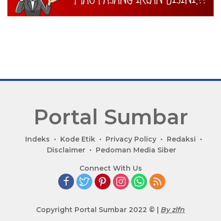
i
n
a
t
i
o
n
Portal Sumbar
P
Indeks
Kode Etik
Privacy Policy
Redaksi
o
Disclaimer
Pedoman Media Siber
r
Connect With Us
t
a
l
B
Copyright Portal Sumbar 2022 © |
By zlfn
e