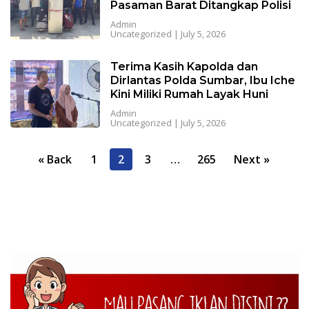
Pasaman Barat Ditangkap Polisi
Admin
Uncategorized
|
July 5, 2026
Terima Kasih Kapolda dan
Dirlantas Polda Sumbar, Ibu Iche
Kini Miliki Rumah Layak Huni
Admin
Uncategorized
|
July 5, 2026
P
« Back
1
2
3
…
265
Next »
o
s
t
s
p
a
g