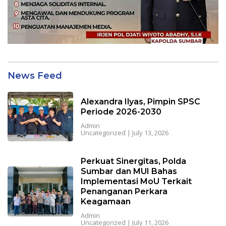
a
y
a
d
a
n
P
T
News Feed
o
e
r
r
k
t
Alexandra Ilyas, Pimpin SPSC
Periode 2026-2030
i
a
n
l
Admin
Uncategorized
|
July 13, 2026
i
S
u
m
Perkuat Sinergitas, Polda
b
Sumbar dan MUI Bahas
Implementasi MoU Terkait
a
Penanganan Perkara
r
Keagamaan
Admin
Uncategorized
|
July 11, 2026