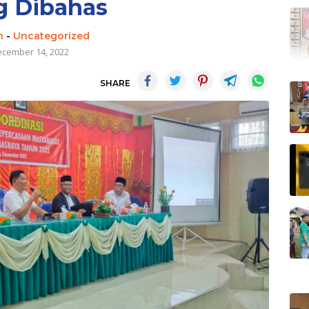
g Dibahas
n
-
Uncategorized
cember 14, 2022
SHARE