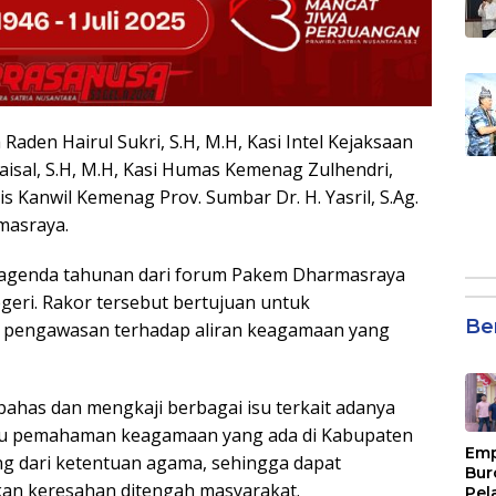
 Raden Hairul Sukri, S.H, M.H, Kasi Intel Kejaksaan
isal, S.H, M.H, Kasi Humas Kemenag Zulhendri,
Kanwil Kemenag Prov. Sumbar Dr. H. Yasril, S.Ag.
masraya.
 agenda tahunan dari forum Pakem Dharmasraya
egeri. Rakor tersebut bertujuan untuk
Be
s pengawasan terhadap aliran keagamaan yang
ahas dan mengkaji berbagai isu terkait adanya
tau pemahaman keagamaan yang ada di Kabupaten
Emp
g dari ketentuan agama, sehingga dapat
Bur
an keresahan ditengah masyarakat.
Pel