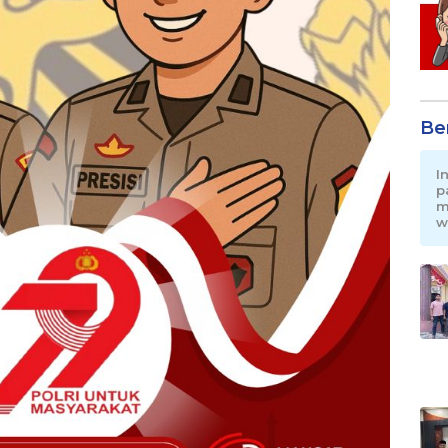
Be
I
p
m
w