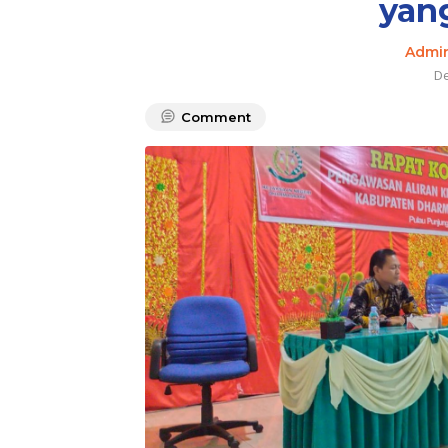
yan
Admi
De
Comment