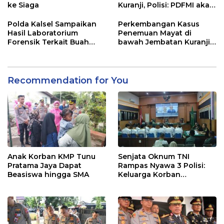
ke Siaga
Kuranji, Polisi: PDFMI akan
Gelar Ekshumasi Besok
Polda Kalsel Sampaikan
Perkembangan Kasus
Hasil Laboratorium
Penemuan Mayat di
Forensik Terkait Buah
bawah Jembatan Kuranji,
Kecubung
Ini Penjelasan Polisi
Recommendation for You
Anak Korban KMP Tunu
Senjata Oknum TNI
Pratama Jaya Dapat
Rampas Nyawa 3 Polisi:
Beasiswa hingga SMA
Keluarga Korban
Menangis Minta Pakaian
Saat Bertugas
Dikembalikan