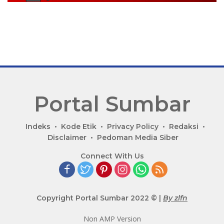
Portal Sumbar
P
Indeks
Kode Etik
Privacy Policy
Redaksi
o
Disclaimer
Pedoman Media Siber
r
Connect With Us
t
a
l
B
Copyright Portal Sumbar 2022 © |
By zlfn
e
r
Non AMP Version