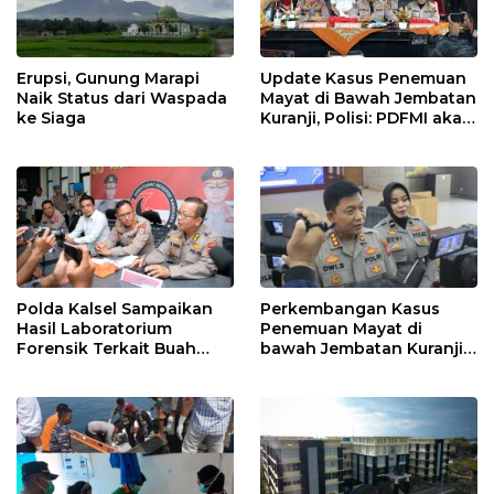
Erupsi, Gunung Marapi
Update Kasus Penemuan
Naik Status dari Waspada
Mayat di Bawah Jembatan
ke Siaga
Kuranji, Polisi: PDFMI akan
Gelar Ekshumasi Besok
Polda Kalsel Sampaikan
Perkembangan Kasus
Hasil Laboratorium
Penemuan Mayat di
Forensik Terkait Buah
bawah Jembatan Kuranji,
Kecubung
Ini Penjelasan Polisi