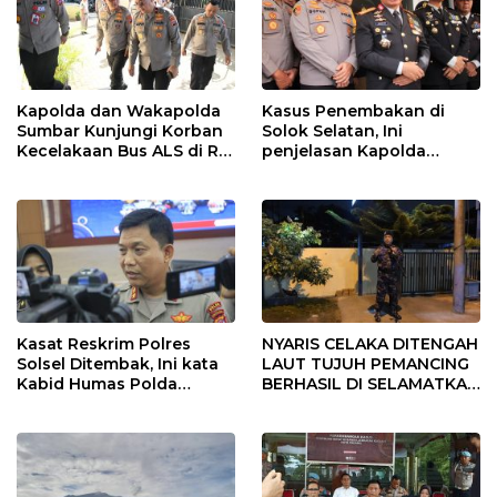
Kapolda dan Wakapolda
Kasus Penembakan di
Sumbar Kunjungi Korban
Solok Selatan, Ini
Kecelakaan Bus ALS di RS
penjelasan Kapolda
Bhayangkara Padang
Sumbar
Kasat Reskrim Polres
NYARIS CELAKA DITENGAH
Solsel Ditembak, Ini kata
LAUT TUJUH PEMANCING
Kabid Humas Polda
BERHASIL DI SELAMATKAN
Sumbar
DITPOLAIRUD POLDA
SUMBAR