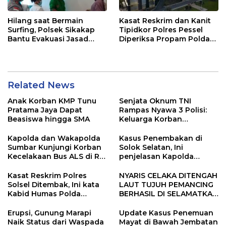
Hilang saat Bermain
Kasat Reskrim dan Kanit
Surfing, Polsek Sikakap
Tipidkor Polres Pessel
Bantu Evakuasi Jasad
Diperiksa Propam Polda
WNA
Sumbar, Ini Keterangan
Kabid Humas
Related News
Anak Korban KMP Tunu
Senjata Oknum TNI
Pratama Jaya Dapat
Rampas Nyawa 3 Polisi:
Beasiswa hingga SMA
Keluarga Korban
Menangis Minta Pakaian
Saat Bertugas
Kapolda dan Wakapolda
Kasus Penembakan di
Dikembalikan
Sumbar Kunjungi Korban
Solok Selatan, Ini
Kecelakaan Bus ALS di RS
penjelasan Kapolda
Bhayangkara Padang
Sumbar
Kasat Reskrim Polres
NYARIS CELAKA DITENGAH
Solsel Ditembak, Ini kata
LAUT TUJUH PEMANCING
Kabid Humas Polda
BERHASIL DI SELAMATKAN
Sumbar
DITPOLAIRUD POLDA
SUMBAR
Erupsi, Gunung Marapi
Update Kasus Penemuan
Naik Status dari Waspada
Mayat di Bawah Jembatan