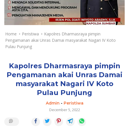
a
y
a
d
a
n
Home
Peristiwa
Kapolres Dharmasraya pimpin
T
Pengamanan akai Unras Damai masyarakat Nagari IV Koto
e
Pulau Punjung
r
k
i
Kapolres Dharmasraya pimpin
n
Pengamanan akai Unras Damai
i
masyarakat Nagari IV Koto
Pulau Punjung
Admin
-
Peristiwa
December 5, 2022