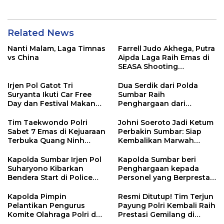
dan Lancar
Related News
Nanti Malam, Laga Timnas
Farrell Judo Akhega, Putra
vs China
Aipda Laga Raih Emas di
SEASA Shooting
Championship Taiwan
Irjen Pol Gatot Tri
Dua Serdik dari Polda
Suryanta Ikuti Car Free
Sumbar Raih
Day dan Festival Makan
Penghargaan dari
Durian Basamo
Kasetukpa Lemdiklat Polri
Tim Taekwondo Polri
Johni Soeroto Jadi Ketum
Sabet 7 Emas di Kejuaraan
Perbakin Sumbar: Siap
Terbuka Quang Ninh
Kembalikan Marwah
Vietnam
Penembak, Jaring Atlet
Sebanyaknya
Kapolda Sumbar Irjen Pol
Kapolda Sumbar beri
Suharyono Kibarkan
Penghargaan kepada
Bendera Start di Police
Personel yang Berprestasi
Women Run 10K
pada Kejuaraan Kapolri
CUP 2024
Kapolda Pimpin
Resmi Ditutup! Tim Terjun
Pelantikan Pengurus
Payung Polri Kembali Raih
Komite Olahraga Polri dan
Prestasi Gemilang di
Pengukuhan Pengurus
Internasional Skydiving