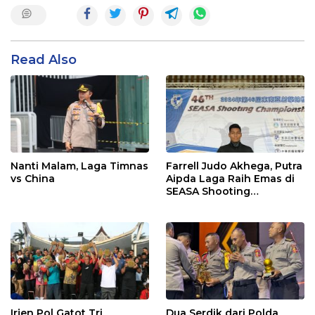
Read Also
Nanti Malam, Laga Timnas
Farrell Judo Akhega, Putra
vs China
Aipda Laga Raih Emas di
SEASA Shooting
Championship Taiwan
Irjen Pol Gatot Tri
Dua Serdik dari Polda