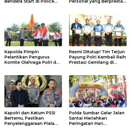
Bendera Start di Police
Personel yang Berprestasi
Women Run 10K
pada Kejuaraan Kapolri
CUP 2024
Kapolda Pimpin
Resmi Ditutup! Tim Terjun
Pelantikan Pengurus
Payung Polri Kembali Raih
Komite Olahraga Polri dan
Prestasi Gemilang di
Pengukuhan Pengurus
Internasional Skydiving
Perguruan Beladiri di
Championship Kapolri
Polda Sumbar
Cup 2024
Kapolri dan Ketum PSSI
Polda Sumbar Gelar Jalan
Bertemu, Pastikan
Santai Meriahkan
Penyelenggaraan Piala
Peringatan Hari
Presiden Berjalan Aman
Bhayangkara ke-78