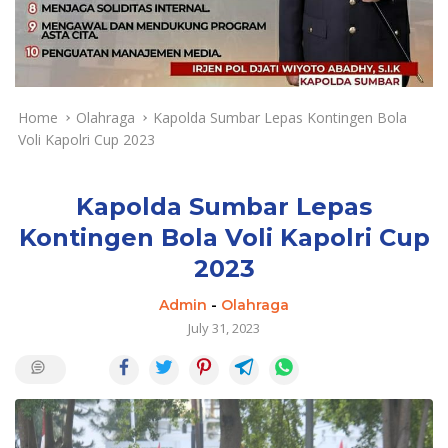
a
y
a
d
a
n
Home
Olahraga
Kapolda Sumbar Lepas Kontingen Bola
T
Voli Kapolri Cup 2023
e
r
k
Kapolda Sumbar Lepas
i
Kontingen Bola Voli Kapolri Cup
n
2023
i
Admin
-
Olahraga
July 31, 2023