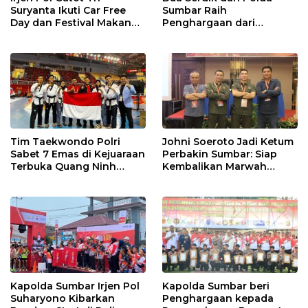
Suryanta Ikuti Car Free
Sumbar Raih
Day dan Festival Makan
Penghargaan dari
Durian Basamo
Kasetukpa Lemdiklat Polri
Tim Taekwondo Polri
Johni Soeroto Jadi Ketum
Sabet 7 Emas di Kejuaraan
Perbakin Sumbar: Siap
Terbuka Quang Ninh
Kembalikan Marwah
Vietnam
Penembak, Jaring Atlet
Sebanyaknya
Kapolda Sumbar Irjen Pol
Kapolda Sumbar beri
Suharyono Kibarkan
Penghargaan kepada