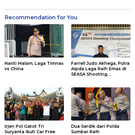
Perguruan Beladiri di
Championship Kapolri
Polda Sumbar
Cup 2024
Recommendation for You
Nanti Malam, Laga Timnas
Farrell Judo Akhega, Putra
vs China
Aipda Laga Raih Emas di
SEASA Shooting
Championship Taiwan
Irjen Pol Gatot Tri
Dua Serdik dari Polda
Suryanta Ikuti Car Free
Sumbar Raih