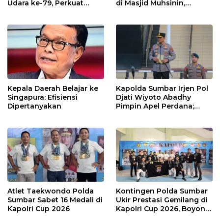
Udara ke-79, Perkuat
di Masjid Muhsinin,
Sinergitas Lintas Instansi
Pererat Silaturahmi Lewat
“Ngopi Subuh”
Kepala Daerah Belajar ke
Kapolda Sumbar Irjen Pol
Singapura: Efisiensi
Djati Wiyoto Abadhy
Dipertanyakan
Pimpin Apel Perdana;
Layani Masyarakat
dengan Humanis
Atlet Taekwondo Polda
Kontingen Polda Sumbar
Sumbar Sabet 16 Medali di
Ukir Prestasi Gemilang di
Kapolri Cup 2026
Kapolri Cup 2026, Boyong
16 Medali