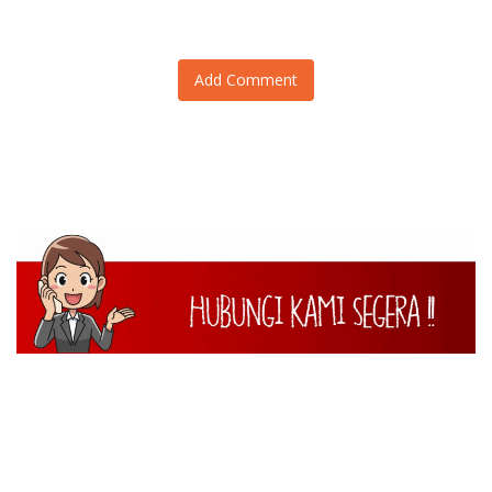
“Ngopi Subuh”
Add Comment