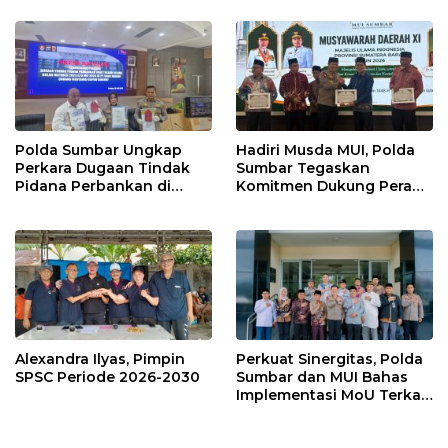
Polda Sumbar Ungkap
Hadiri Musda MUI, Polda
Perkara Dugaan Tindak
Sumbar Tegaskan
Pidana Perbankan di
Komitmen Dukung Peran
Bank Nagari Cabang
Ulama dalam Menjaga
Mentawai Capem Siberut,
Stabilitas Daerah
3 Orang Ditetapkan
Tersangka
Alexandra Ilyas, Pimpin
Perkuat Sinergitas, Polda
SPSC Periode 2026-2030
Sumbar dan MUI Bahas
Implementasi MoU Terkait
Penanganan Perkara
Keagamaan