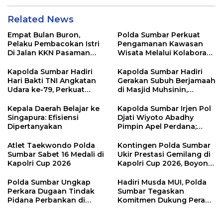
Related News
Empat Bulan Buron,
Polda Sumbar Perkuat
Pelaku Pembacokan Istri
Pengamanan Kawasan
Di Jalan KKN Pasaman
Wisata Melalui Kolaborasi
Barat Ditangkap Oleh
Antar Instansi
Personel Sat Reskrim Res
Kapolda Sumbar Hadiri
Kapolda Sumbar Hadiri
Pasbar Di Provinsi
Hari Bakti TNI Angkatan
Gerakan Subuh Berjamaah
Sumatera Utara
Udara ke-79, Perkuat
di Masjid Muhsinin,
Sinergitas Lintas Instansi
Pererat Silaturahmi Lewat
“Ngopi Subuh”
Kepala Daerah Belajar ke
Kapolda Sumbar Irjen Pol
Singapura: Efisiensi
Djati Wiyoto Abadhy
Dipertanyakan
Pimpin Apel Perdana;
Layani Masyarakat
dengan Humanis
Atlet Taekwondo Polda
Kontingen Polda Sumbar
Sumbar Sabet 16 Medali di
Ukir Prestasi Gemilang di
Kapolri Cup 2026
Kapolri Cup 2026, Boyong
16 Medali
Polda Sumbar Ungkap
Hadiri Musda MUI, Polda
Perkara Dugaan Tindak
Sumbar Tegaskan
Pidana Perbankan di
Komitmen Dukung Peran
Bank Nagari Cabang
Ulama dalam Menjaga
Mentawai Capem Siberut,
Stabilitas Daerah