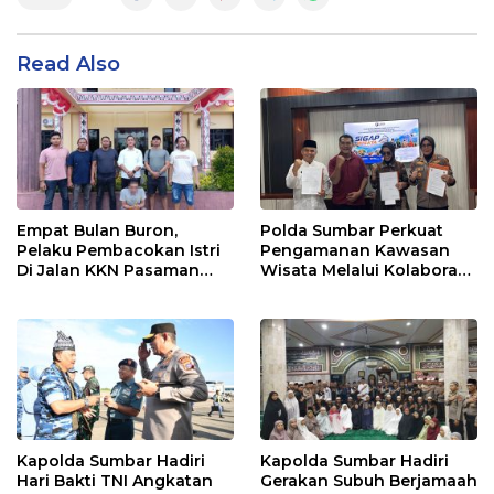
Read Also
Empat Bulan Buron,
Polda Sumbar Perkuat
Pelaku Pembacokan Istri
Pengamanan Kawasan
Di Jalan KKN Pasaman
Wisata Melalui Kolaborasi
Barat Ditangkap Oleh
Antar Instansi
Personel Sat Reskrim Res
Pasbar Di Provinsi
Sumatera Utara
Kapolda Sumbar Hadiri
Kapolda Sumbar Hadiri
Hari Bakti TNI Angkatan
Gerakan Subuh Berjamaah