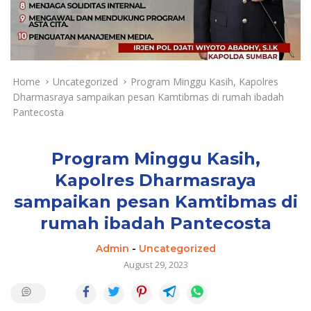
a
y
a
d
a
n
Home
Uncategorized
Program Minggu Kasih, Kapolres
T
Dharmasraya sampaikan pesan Kamtibmas di rumah ibadah
e
Pantecosta
r
k
i
Program Minggu Kasih,
n
Kapolres Dharmasraya
i
sampaikan pesan Kamtibmas di
rumah ibadah Pantecosta
Admin
-
Uncategorized
August 29, 2023