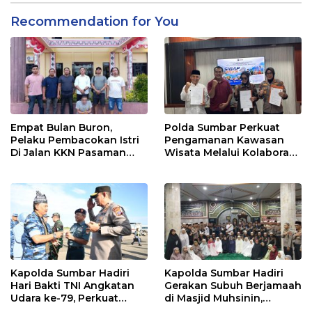
3 Orang Ditetapkan
Tersangka
Recommendation for You
Empat Bulan Buron,
Polda Sumbar Perkuat
Pelaku Pembacokan Istri
Pengamanan Kawasan
Di Jalan KKN Pasaman
Wisata Melalui Kolaborasi
Barat Ditangkap Oleh
Antar Instansi
Personel Sat Reskrim Res
Pasbar Di Provinsi
Sumatera Utara
Kapolda Sumbar Hadiri
Kapolda Sumbar Hadiri
Hari Bakti TNI Angkatan
Gerakan Subuh Berjamaah
Udara ke-79, Perkuat
di Masjid Muhsinin,
Sinergitas Lintas Instansi
Pererat Silaturahmi Lewat