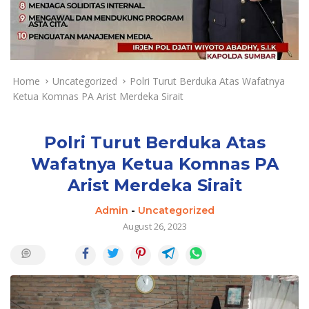
a
y
a
d
a
n
Home
Uncategorized
Polri Turut Berduka Atas Wafatnya
T
Ketua Komnas PA Arist Merdeka Sirait
e
r
k
Polri Turut Berduka Atas
i
Wafatnya Ketua Komnas PA
n
Arist Merdeka Sirait
i
Admin
-
Uncategorized
August 26, 2023