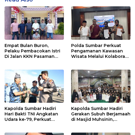
Empat Bulan Buron,
Polda Sumbar Perkuat
Pelaku Pembacokan Istri
Pengamanan Kawasan
Di Jalan KKN Pasaman
Wisata Melalui Kolaborasi
Barat Ditangkap Oleh
Antar Instansi
Personel Sat Reskrim Res
Pasbar Di Provinsi
Sumatera Utara
Kapolda Sumbar Hadiri
Kapolda Sumbar Hadiri
Hari Bakti TNI Angkatan
Gerakan Subuh Berjamaah
Udara ke-79, Perkuat
di Masjid Muhsinin,
Sinergitas Lintas Instansi
Pererat Silaturahmi Lewat
“Ngopi Subuh”