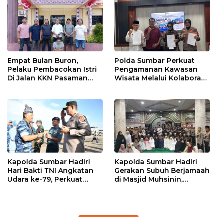
Empat Bulan Buron,
Polda Sumbar Perkuat
Pelaku Pembacokan Istri
Pengamanan Kawasan
Di Jalan KKN Pasaman
Wisata Melalui Kolaborasi
Barat Ditangkap Oleh
Antar Instansi
Personel Sat Reskrim Res
Pasbar Di Provinsi
Sumatera Utara
Kapolda Sumbar Hadiri
Kapolda Sumbar Hadiri
Hari Bakti TNI Angkatan
Gerakan Subuh Berjamaah
Udara ke-79, Perkuat
di Masjid Muhsinin,
Sinergitas Lintas Instansi
Pererat Silaturahmi Lewat
“Ngopi Subuh”