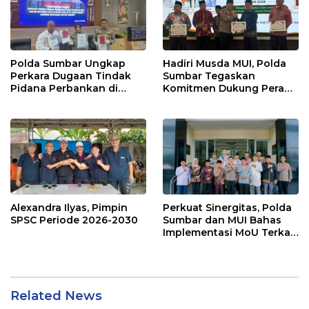
Polda Sumbar Ungkap
Hadiri Musda MUI, Polda
Perkara Dugaan Tindak
Sumbar Tegaskan
Pidana Perbankan di
Komitmen Dukung Peran
Bank Nagari Cabang
Ulama dalam Menjaga
Mentawai Capem Siberut,
Stabilitas Daerah
3 Orang Ditetapkan
Tersangka
Alexandra Ilyas, Pimpin
Perkuat Sinergitas, Polda
SPSC Periode 2026-2030
Sumbar dan MUI Bahas
Implementasi MoU Terkait
Penanganan Perkara
Keagamaan
Related News