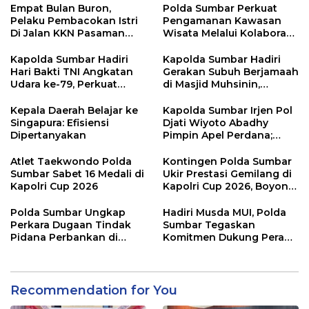
Empat Bulan Buron,
Polda Sumbar Perkuat
Pelaku Pembacokan Istri
Pengamanan Kawasan
Di Jalan KKN Pasaman
Wisata Melalui Kolaborasi
Barat Ditangkap Oleh
Antar Instansi
Personel Sat Reskrim Res
Kapolda Sumbar Hadiri
Kapolda Sumbar Hadiri
Pasbar Di Provinsi
Hari Bakti TNI Angkatan
Gerakan Subuh Berjamaah
Sumatera Utara
Udara ke-79, Perkuat
di Masjid Muhsinin,
Sinergitas Lintas Instansi
Pererat Silaturahmi Lewat
“Ngopi Subuh”
Kepala Daerah Belajar ke
Kapolda Sumbar Irjen Pol
Singapura: Efisiensi
Djati Wiyoto Abadhy
Dipertanyakan
Pimpin Apel Perdana;
Layani Masyarakat
dengan Humanis
Atlet Taekwondo Polda
Kontingen Polda Sumbar
Sumbar Sabet 16 Medali di
Ukir Prestasi Gemilang di
Kapolri Cup 2026
Kapolri Cup 2026, Boyong
16 Medali
Polda Sumbar Ungkap
Hadiri Musda MUI, Polda
Perkara Dugaan Tindak
Sumbar Tegaskan
Pidana Perbankan di
Komitmen Dukung Peran
Bank Nagari Cabang
Ulama dalam Menjaga
Mentawai Capem Siberut,
Stabilitas Daerah
3 Orang Ditetapkan
Tersangka
Recommendation for You